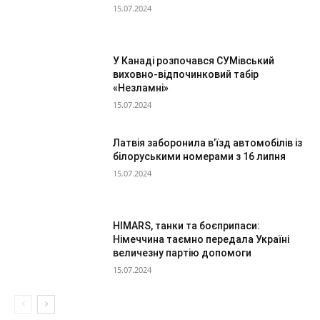
15.07.2024
У Канаді розпочався СУМівський
виховно-відпочинковий табір
«Незламні»
15.07.2024
Латвія заборонила в’їзд автомобілів із
білоруськими номерами з 16 липня
15.07.2024
HIMARS, танки та боєприпаси:
Німеччина таємно передала Україні
величезну партію допомоги
15.07.2024