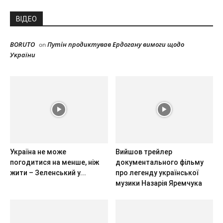
ВІДЕО
BORUTO
Путін продиктував Ердогану вимоги щодо
on
України
Україна не може
Вийшов трейлер
погодитися на менше, ніж
документального фільму
жити – Зеленський у...
про легенду української
музики Назарія Яремчука