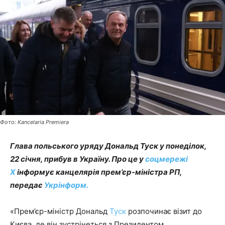
Фото: Kancelaria Premiera
Глава польського уряду Дональд Туск у понеділок,
22 січня, прибув в Україну. Про це у
соцмережі
X
інформує канцелярія прем’єр-міністра РП,
передає
Укрінформ.
«Прем’єр-міністр Дональд
Туск
розпочинає візит до
Києва, де він зустрінеться з Президентом