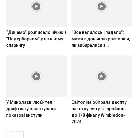
“Динамо” розписало нічию з
“Все валилось і падало”:
“Падерборном” у літньому
мама з донькою розповіли,
спарингу
як вибиралися з...
У Миколаєві любителі
Світоліна обіграла десяту
дрифтингу влаштували
ракетку світу та пройшла
показові виступи
до 1/8 фіналу Wimbledon-
2024