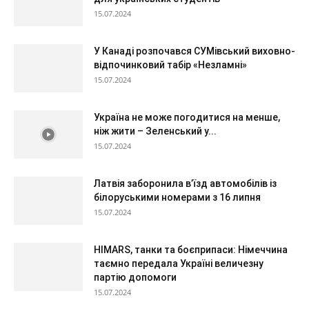
15.07.2024
У Канаді розпочався СУМівський виховно-
відпочинковий табір «Незламні»
15.07.2024
Україна не може погодитися на менше,
ніж жити – Зеленський у...
15.07.2024
Латвія заборонила в’їзд автомобілів із
білоруськими номерами з 16 липня
15.07.2024
HIMARS, танки та боєприпаси: Німеччина
таємно передала Україні величезну
партію допомоги
15.07.2024