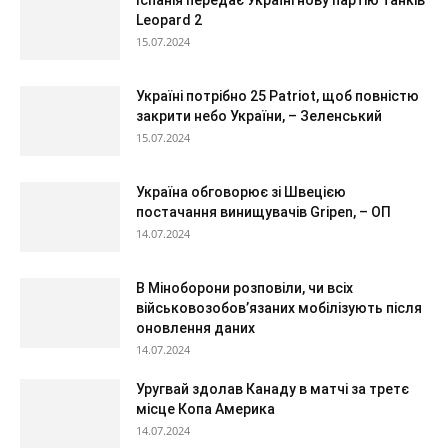
Leopard 2
15.07.2024
Україні потрібно 25 Patriot, щоб повністю
закрити небо України, – Зеленський
15.07.2024
Україна обговорює зі Швецією
постачання винищувачів Gripen, – ОП
14.07.2024
В Міноборони розповіли, чи всіх
військовозобов’язаних мобілізують після
оновлення даних
14.07.2024
Уругвай здолав Канаду в матчі за третє
місце Копа Америка
14.07.2024