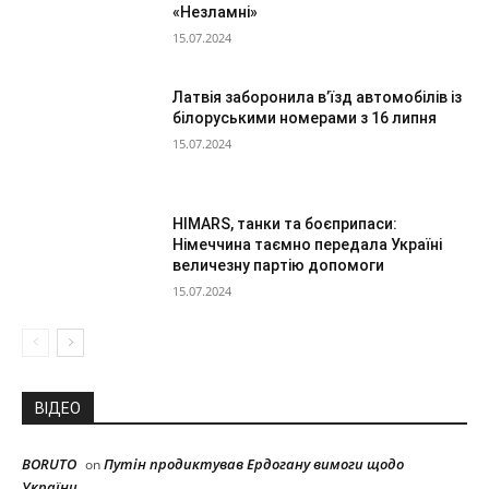
«Незламні»
15.07.2024
Латвія заборонила в’їзд автомобілів із
білоруськими номерами з 16 липня
15.07.2024
HIMARS, танки та боєприпаси:
Німеччина таємно передала Україні
величезну партію допомоги
15.07.2024
ВІДЕО
BORUTO
Путін продиктував Ердогану вимоги щодо
on
України