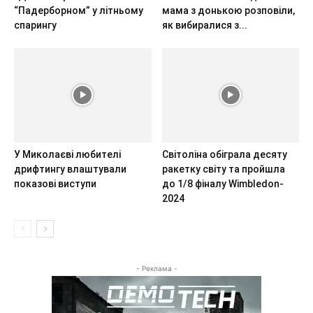
“Падерборном” у літньому
мама з донькою розповіли,
спарингу
як вибиралися з...
У Миколаєві любителі
Світоліна обіграла десяту
дрифтингу влаштували
ракетку світу та пройшла
показові виступи
до 1/8 фіналу Wimbledon-
2024
- Реклама -