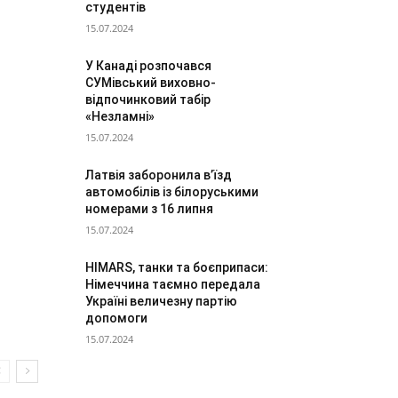
студентів
15.07.2024
У Канаді розпочався
СУМівський виховно-
відпочинковий табір
«Незламні»
15.07.2024
Латвія заборонила в’їзд
автомобілів із білоруськими
номерами з 16 липня
15.07.2024
HIMARS, танки та боєприпаси:
Німеччина таємно передала
Україні величезну партію
допомоги
15.07.2024