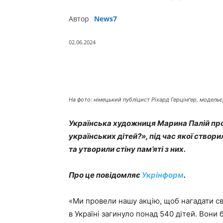
Автор
News7
02.06.2024
Поділитись
На фото: німецький публіцист Ріхард Герцінґер, модельє
Українська художниця Марина Палій про
українських дітей?», під час якої створи
та утворили стіну пам’яті з них.
Про це повідомляє
Укрінформ
.
«Ми провели нашу акцію, щоб нагадати св
в Україні загинуло понад 540 дітей. Вони б