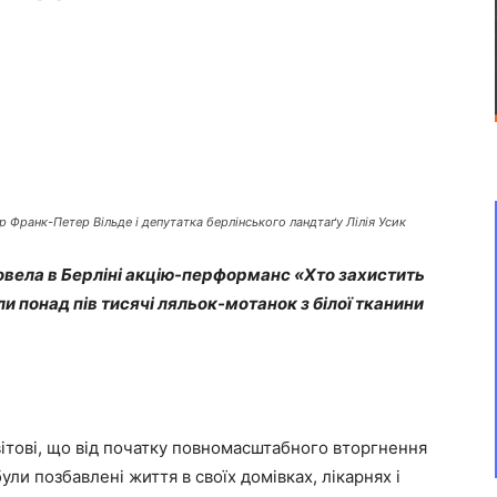
р Франк-Петер Вільде і депутатка берлінського ландтаґу Лілія Усик
вела в Берліні акцію-перформанс «Хто захистить
ли понад пів тисячі ляльок-мотанок з білої тканини
ітові, що від початку повномасштабного вторгнення
ули позбавлені життя в своїх домівках, лікарнях і