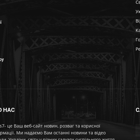
Св
У
В
ї
К
Г
Р
ру
О НАС
С
7- це Ваш веб-сайт новин, розваг та корисної
рмації. Ми надаємо Вам останні новини та відео
ди, України, світу у різних галузях суспільного життя.