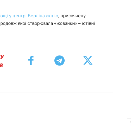
ощі у центрі Берліна акцію
, присвячену
родовж якої створювала «жованки» – їстівні
КУ
ER