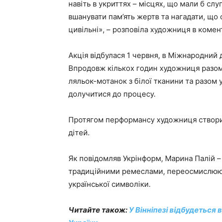
навіть в укриттях – місцях, що мали б сл
вшанувати пам’ять жертв та нагадати, що 
цивільні», – розповіла художниця в комен
Акція відбулася 1 червня, в Міжнародний 
Впродовж кількох годин художниця разо
ляльок-мотанок з білої тканини та разом ут
долучитися до процесу.
Протягом перформансу художниця створила
дітей.
Як повідомляв Укрінформ, Марина Палій –
традиційними ремеслами, переосмислююч
української символіки.
Читайте також:
У Вінніпезі відбудеться