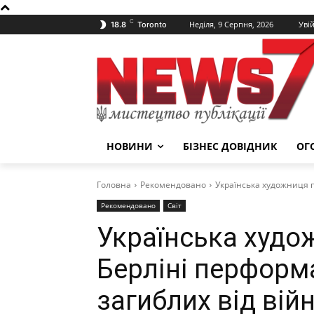
C
Неділя, 9 Серпня, 2026
Уві
18.8
Toronto
НОВИНИ
БІЗНЕС ДОВІДНИК
ОГ
Головна
Рекомендовано
Українська художниця п
Рекомендовано
Світ
Українська худо
Берліні перформа
загиблих від війн