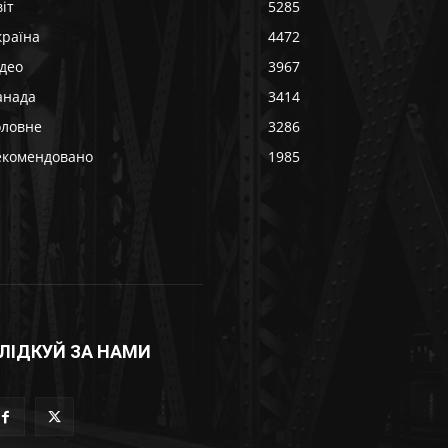
іт
5285
країна
4472
ідео
3967
анада
3414
оловне
3286
екомендовано
1985
ЛІДКУЙ ЗА НАМИ