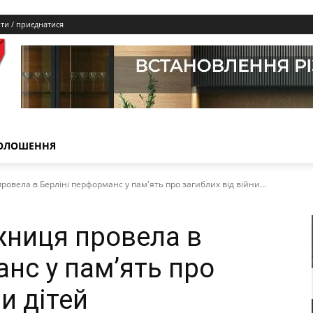
йти / приєднатися
ОЛОШЕННЯ
ровела в Берліні перформанс у пам'ять про загиблих від війни...
жниця провела в
нс у пам’ять про
и дітей