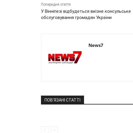
Попередня стаття
У Вінніпезі відбудеться виїзне консульське
обслуговування громадян України
News7
ПОВ'ЯЗАНІ СТАТТІ