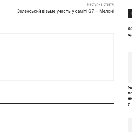
Наступна стаття
Зеленський візьме участь у саміті G7, – Мелоні
B
щ
Ук
п
ні
у..