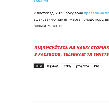
України
У листопаді 2023 року вона
провела на пл
вшануванню пам’яті жертв Голодомору, вп
ляльки-мотанки.
ПІДПИСУЙТЕСЬ НА НАШУ СТОРІН
У FACEBOOK, TELEGRAM ТА TWITT
ТЕГИ
{elj;ybwz
<thksy
gthajhvfyc
lsnb
Поділитись