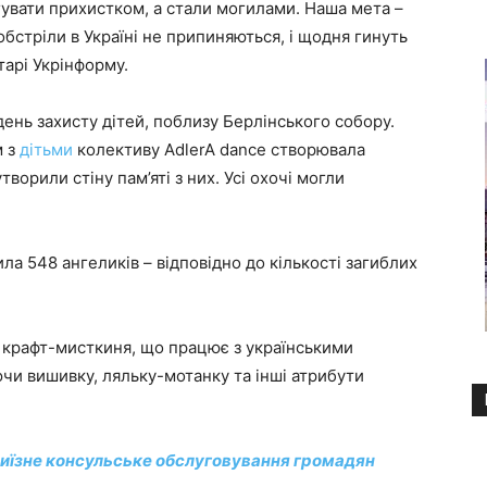
угувати прихистком, а стали могилами. Наша мета –
обстріли в Україні не припиняються, і щодня гинуть
тарі Укрінформу.
день захисту дітей, поблизу Берлінського собору.
м з
дітьми
колективу AdlerA dance створювала
ворили стіну пам’яті з них. Усі охочі могли
 548 ангеликів – відповідно до кількості загиблих
 крафт-мисткиня, що працює з українськими
и вишивку, ляльку-мотанку та інші атрибути
 виїзне консульське обслуговування громадян