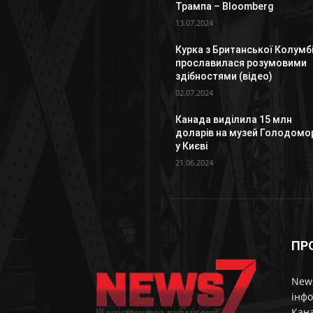
Трампа – Bloomberg
13.07.2024
Курка з Британської Колумбі
прославилася розумовими
здібностями (відео)
02.07.2024
Канада виділила 15 млн
доларів на музей Голодомо
у Києві
21.06.2024
ПР
News
інфо
Кана