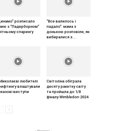
Динамо” розписало
“Все валилось і
ічию з “Падерборном”
падало”: мама з
літньому спарингу
донькою розповіли, як
вибиралися з...
 Миколаєві любителі
Світоліна обіграла
рифтингу влаштували
десяту ракетку світу
оказові виступи
та пройшла до 1/8
фіналу Wimbledon-2024
- Реклама -