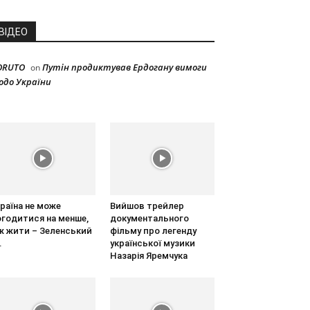
ВІДЕО
ORUTO
Путін продиктував Ердогану вимоги
on
одо України
раїна не може
Вийшов трейлер
огодитися на менше,
документального
ж жити – Зеленський
фільму про легенду
.
української музики
Назарія Яремчука