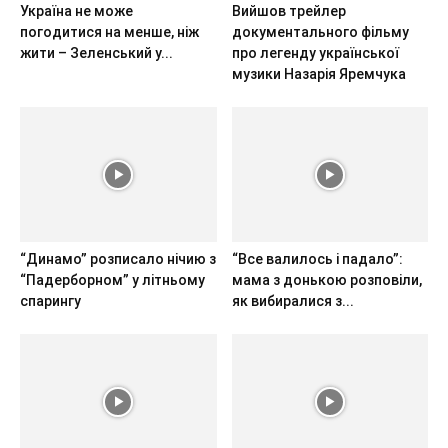
Україна не може
Вийшов трейлер
погодитися на менше, ніж
документального фільму
жити – Зеленський у...
про легенду української
музики Назарія Яремчука
“Динамо” розписало нічию з
“Все валилось і падало”:
“Падерборном” у літньому
мама з донькою розповіли,
спарингу
як вибиралися з...