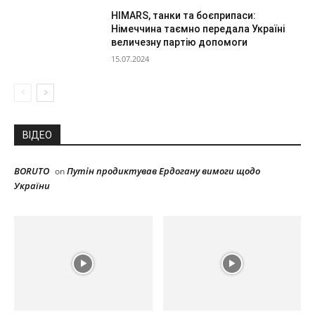
HIMARS, танки та боєприпаси:
Німеччина таємно передала Україні
величезну партію допомоги
15.07.2024
ВІДЕО
BORUTO
Путін продиктував Ердогану вимоги щодо
on
України