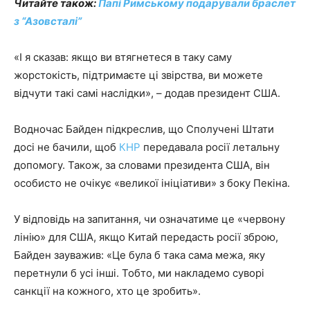
Читайте також:
Папі Римському подарували браслет
з “Азовсталі”
«І я сказав: якщо ви втягнетеся в таку саму
жорстокість, підтримаєте ці звірства, ви можете
відчути такі самі наслідки», – додав президент США.
Водночас Байден підкреслив, що Сполучені Штати
досі не бачили, щоб
КНР
передавала росії летальну
допомогу. Також, за словами президента США, він
особисто не очікує «великої ініціативи» з боку Пекіна.
У відповідь на запитання, чи означатиме це «червону
лінію» для США, якщо Китай передасть росії зброю,
Байден зауважив: «Це була б така сама межа, яку
перетнули б усі інші. Тобто, ми накладемо суворі
санкції на кожного, хто це зробить».