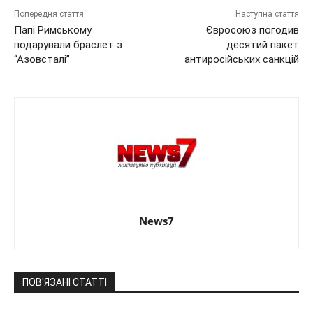
Попередня стаття
Наступна стаття
Папі Римському
Євросоюз погодив
подарували браслет з
десятий пакет
“Азовсталі”
антиросійських санкцій
News7
ПОВ'ЯЗАНІ СТАТТІ