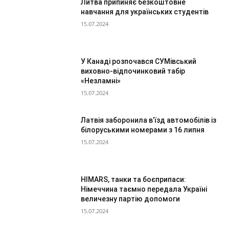
Литва припиняє безкоштовне
навчання для українських студентів
15.07.2024
У Канаді розпочався СУМівський
виховно-відпочинковий табір
«Незламні»
15.07.2024
Латвія заборонила в’їзд автомобілів із
білоруськими номерами з 16 липня
15.07.2024
HIMARS, танки та боєприпаси:
Німеччина таємно передала Україні
величезну партію допомоги
15.07.2024