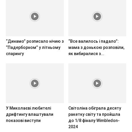
“Динамо” розписало нічию з
“Все валилось і падало”:
“Падерборном” у літньому
мама з донькою розповіли,
спарингу
як вибиралися з...
У Миколаєві любителі
Світоліна обіграла десяту
дрифтингу влаштували
ракетку світу та пройшла
показові виступи
до 1/8 фіналу Wimbledon-
2024