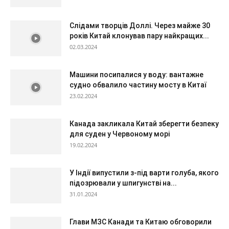
Слідами творців Доллі. Через майже 30
років Китай клонував пару найкращих...
02.03.2024
Машини посипалися у воду: вантажне
судно обвалило частину мосту в Китаї
23.02.2024
Канада закликала Китай зберегти безпеку
для суден у Червоному морі
19.02.2024
У Індії випустили з-під варти голуба, якого
підозрювали у шпигунстві на...
31.01.2024
Глави МЗС Канади та Китаю обговорили