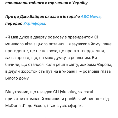
повномасштабного вторгнення в Україну.
Про це Джо Байден сказав в інтерв’ю
ABC News
,
передає
Укрінформ
.
«Я мав дуже відверту розмову з президентом Сі
минулого літа з цього питання. І я зауважив йому: пане
президенте, це не погроза, це просто твердження,
заява про те, що, на мою думку, є реальним. Ви
бачили, що сталося, коли решта світу, зокрема Європа,
відчули жорстокість путіна в Україні», – розповів глава
Білого дому.
Він уточнив, що нагадав Сі Цзіньпіну, як сотні
приватних компаній залишили російський ринок – від
McDonald’s до Exxon, і так в усіх сферах.