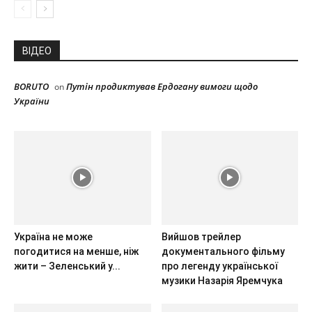
ВІДЕО
BORUTO
Путін продиктував Ердогану вимоги щодо
on
України
Україна не може
Вийшов трейлер
погодитися на менше, ніж
документального фільму
жити – Зеленський у...
про легенду української
музики Назарія Яремчука