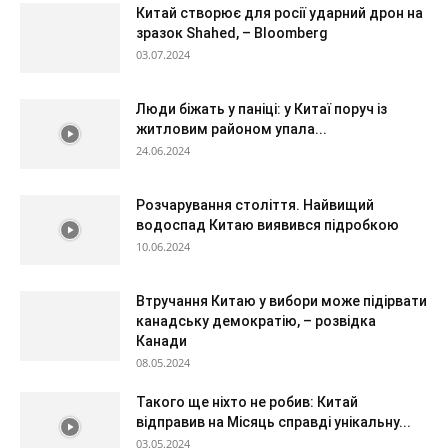
Китай створює для росії ударний дрон на
зразок Shahed, – Bloomberg
03.07.2024
Люди біжать у паніці: у Китаї поруч із
житловим районом упала...
24.06.2024
Розчарування століття. Найвищий
водоспад Китаю виявився підробкою
10.06.2024
Втручання Китаю у вибори може підірвати
канадську демократію, – розвідка
Канади
08.05.2024
Такого ще ніхто не робив: Китай
відправив на Місяць справді унікальну...
03.05.2024