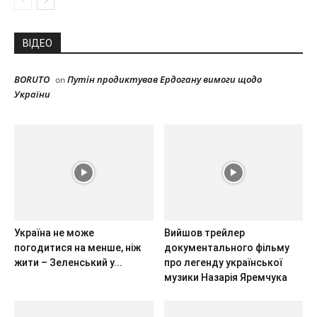
ВІДЕО
BORUTO
Путін продиктував Ердогану вимоги щодо
on
України
Україна не може
Вийшов трейлер
погодитися на менше, ніж
документального фільму
жити – Зеленський у...
про легенду української
музики Назарія Яремчука