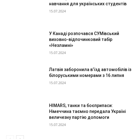
навчання для українських студентів
15.07.2024
У Канаді розпочався СУМівський
виховно-відпочинковий табір
«Незламні»
15.07.2024
Латвія заборонила в’їзд автомобілів із
білоруськими номерами з 16 липня
15.07.2024
HIMARS, танки та боєприпаси:
Німеччина таємно передала Україні
величезну партію допомоги
15.07.2024