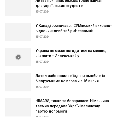
Литва припиняє безкоштовне навчання
для українських студентів
15.07.2024
У Канаді розпочався СУМівський виховно-
відпочинковий табір «Незламні»
15.07.2024
Україна не може погодитися на менше,
ніж жити – Зеленський у...
15.07.2024
Латвія заборонила в’їзд автомобілів із
білоруськими номерами з 16 липня
15.07.2024
HIMARS, танки та боєприпаси: Німеччина
таємно передала Україні величезну
партію допомоги
15.07.2024