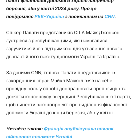
пакет фінансової допомоги Україні наприкінці
березня, або у квітні 2024 року. Про це
повідомляє
РБК-Україна
з посиланням на
CNN
.
Спікер Палати представників США Майк Джонсон
зустрівся з республіканцями, які намагалися
заручитися його підтримкою для ухвалення нового
двопартійного пакету допомоги Україні та Ізраїлю.
За даними CNN, голова Палати представників із
закордонних справ Майкл Маккол взяв на себе
провідну роль у спробі доопрацювати пропозицію та
досягти консенсусу всередині Республіканської партії,
щоб винести законопроект про виділення фінансової
допомоги Україні до кінця березня, або у квітні.
Читайте також:
Франція опублікувала список
військової допомоги Україні