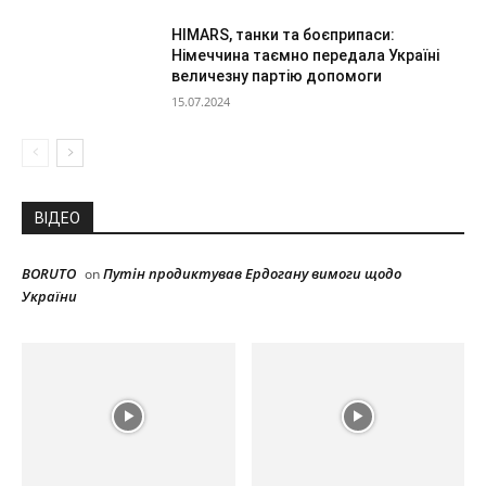
HIMARS, танки та боєприпаси:
Німеччина таємно передала Україні
величезну партію допомоги
15.07.2024
ВІДЕО
BORUTO
Путін продиктував Ердогану вимоги щодо
on
України