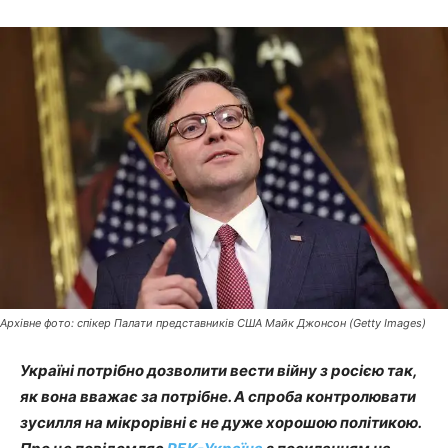
Архівне фото: спікер Палати представників США Майк Джонсон (Getty Images)
Україні потрібно дозволити вести війну з росією так,
як вона вважає за потрібне. А спроба контролювати
зусилля на мікрорівні є не дуже хорошою політикою.