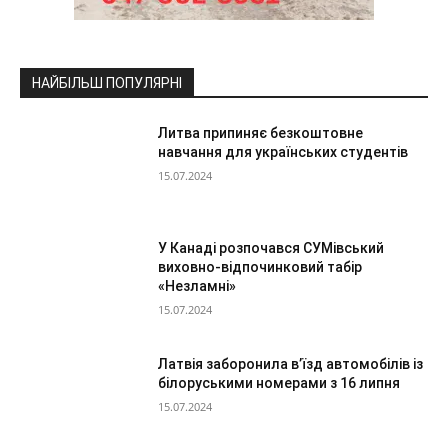
НАЙБІЛЬШ ПОПУЛЯРНІ
Литва припиняє безкоштовне
навчання для українських студентів
15.07.2024
У Канаді розпочався СУМівський
виховно-відпочинковий табір
«Незламні»
15.07.2024
Латвія заборонила в’їзд автомобілів із
білоруськими номерами з 16 липня
15.07.2024