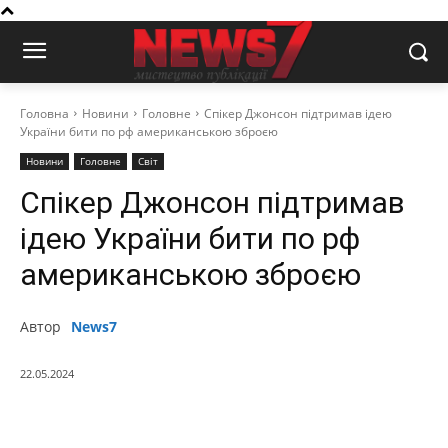
Головна
Новини
Головне
Спікер Джонсон підтримав ідею
України бити по рф американською зброєю
Новини
Головне
Світ
Спікер Джонсон підтримав
ідею України бити по рф
американською зброєю
Автор
News7
22.05.2024