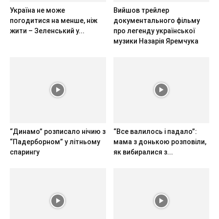
Україна не може
Вийшов трейлер
погодитися на менше, ніж
документального фільму
жити – Зеленський у...
про легенду української
музики Назарія Яремчука
“Динамо” розписало нічию з
“Все валилось і падало”:
“Падерборном” у літньому
мама з донькою розповіли,
спарингу
як вибиралися з...