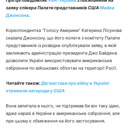
Про це повідомляє
РБК-Україна
з посиланням на
заяву спікера Палати представників США
Майка
Джонсона
.
Кореспондентка “Голосу Америки” Катерина Лісунова
сказала Джонсону, що його колеги з комітету Палати
представників із розвідки опублікували заяву, в якій
закликають адміністрацію президента Джо Байдена
дозволити Україні використовувати американське
озброєння по військових об’єктах на території Росії.
Читайте також:
Дві вистави про війну в Україні
отримали нагороди у США
Вона запитала в нього, чи підтримав би він таку ідею,
адже наразі в України є американське озброєння, але
при цьому є обмеження на його застосування.