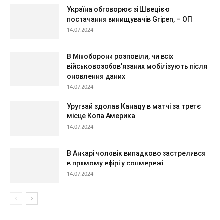
Україна обговорює зі Швецією
постачання винищувачів Gripen, – ОП
14.07.2024
В Міноборони розповіли, чи всіх
військовозобов’язаних мобілізують після
оновлення даних
14.07.2024
Уругвай здолав Канаду в матчі за третє
місце Копа Америка
14.07.2024
В Анкарі чоловік випадково застрелився
в прямому ефірі у соцмережі
14.07.2024