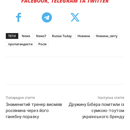
FACEBOOK, TELEGRAM ТА TWITTER
ТЕГИ
News
News7
Russia Today
Новини
Новини_світу
пропагандисти
Росія
Попередня стаття
Наступна стаття
Знаменитий тренер висміяв
Дружину Бібера помітили із
росіянина через його
сумкою-тоутом
ганебну поразку
українського бренду