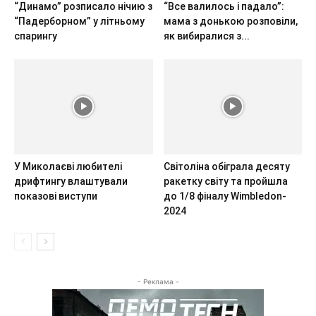
“Динамо” розписало нічию з
“Все валилось і падало”:
“Падерборном” у літньому
мама з донькою розповіли,
спарингу
як вибиралися з...
У Миколаєві любителі
Світоліна обіграла десяту
дрифтингу влаштували
ракетку світу та пройшла
показові виступи
до 1/8 фіналу Wimbledon-
2024
- Реклама -