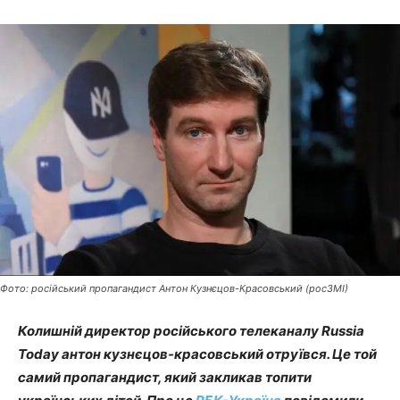
Фото: російський пропагандист Антон Кузнєцов-Красовський (росЗМІ)
Колишній директор російського телеканалу Russia
Today антон кузнєцов-красовський отруївся. Це той
самий пропагандист, який закликав топити