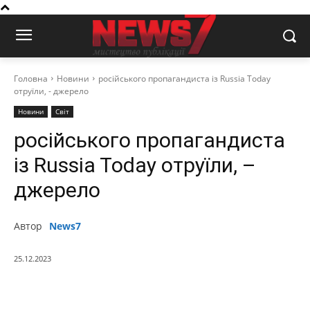
Головна
Новини
російського пропагандиста із Russia Today
отруїли, - джерело
Новини
Світ
російського пропагандиста
із Russia Today отруїли, –
джерело
Автор
News7
25.12.2023