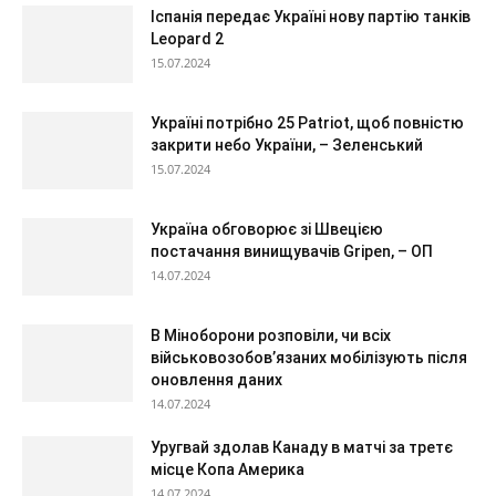
Іспанія передає Україні нову партію танків
Leopard 2
15.07.2024
Україні потрібно 25 Patriot, щоб повністю
закрити небо України, – Зеленський
15.07.2024
Україна обговорює зі Швецією
постачання винищувачів Gripen, – ОП
14.07.2024
В Міноборони розповіли, чи всіх
військовозобов’язаних мобілізують після
оновлення даних
14.07.2024
Уругвай здолав Канаду в матчі за третє
місце Копа Америка
14.07.2024