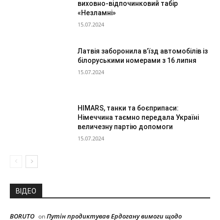
виховно-відпочинковий табір
«Незламні»
15.07.2024
Латвія заборонила в’їзд автомобілів із
білоруськими номерами з 16 липня
15.07.2024
HIMARS, танки та боєприпаси:
Німеччина таємно передала Україні
величезну партію допомоги
15.07.2024
ВІДЕО
BORUTO
Путін продиктував Ердогану вимоги щодо
on