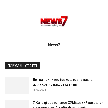
News7
ПОВ'ЯЗАНІ СТАТТІ
Литва припиняє безкоштовне навчання
для українських студентів
15.07.2024
У Канаді розпочався СУМівський виховно-
відпочинковий табір «Незламні»