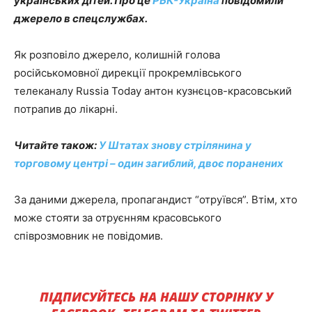
українських дітей.
Про це
РБК-Україна
повідомили
джерело в спецслужбах.
Як розповіло джерело, колишній голова
російськомовної дирекції прокремлівського
телеканалу Russia Today антон кузнєцов-красовський
потрапив до лікарні.
Читайте також:
У Штатах знову стрілянина у
торговому центрі – один загиблий, двоє поранених
За даними джерела, пропагандист “отруївся”. Втім, хто
може стояти за отруєнням красовського
співрозмовник не повідомив.
ПІДПИСУЙТЕСЬ НА НАШУ СТОРІНКУ У