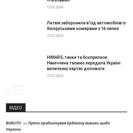
15.07.2024
Латвія заборонила в’їзд автомобілів із
білоруськими номерами з 16 липня
15.07.2024
HIMARS, танки та боєприпаси:
Німеччина таємно передала Україні
величезну партію допомоги
15.07.2024
ВІДЕО
BORUTO
Путін продиктував Ердогану вимоги щодо
on
України