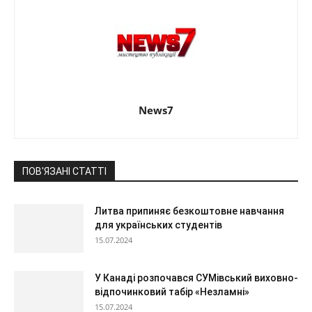
News7
ПОВ'ЯЗАНІ СТАТТІ
Литва припиняє безкоштовне навчання
для українських студентів
15.07.2024
У Канаді розпочався СУМівський виховно-
відпочинковий табір «Незламні»
15.07.2024