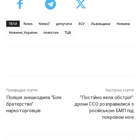
ТЕГИ
News
News7
депутати
ЗСУ
Львівщина
Новини
Новини_України
повістки
ТЦК
Попередня стаття
Наступна стаття
Поліція знешкодила “Біле
“Постійно вела обстріл”:
братерство”
дрони ССО розправилися з
наркоторговців
російською БМП під
покровом ночі