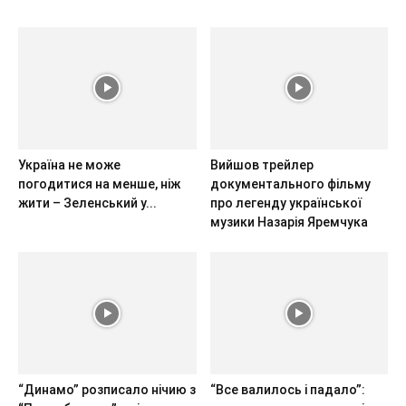
Україна не може
Вийшов трейлер
погодитися на менше, ніж
документального фільму
жити – Зеленський у...
про легенду української
музики Назарія Яремчука
“Динамо” розписало нічию з
“Все валилось і падало”: