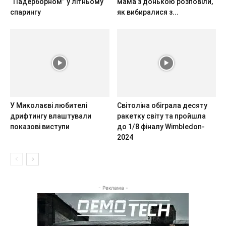
“Падерборном” у літньому
мама з донькою розповіли,
спарингу
як вибиралися з...
У Миколаєві любителі
Світоліна обіграла десяту
дрифтингу влаштували
ракетку світу та пройшла
показові виступи
до 1/8 фіналу Wimbledon-
2024
- Реклама -