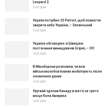
Leopard 2
15.07.2024
Україні потрібно 25 Patriot, щоб повністю
закрити небо України, – Зеленський
15.07.2024
Україна обговорює зі Швецією
постачання винищувачів Gripen, – ОП
14.07.2024
В Міноборони розповіли, чи всіх
військовозобов’язаних мобілізують після
оновлення даних
14.07.2024
Уругвай здолав Канаду в матчі за третє
місце Копа Америка
14.07.2024