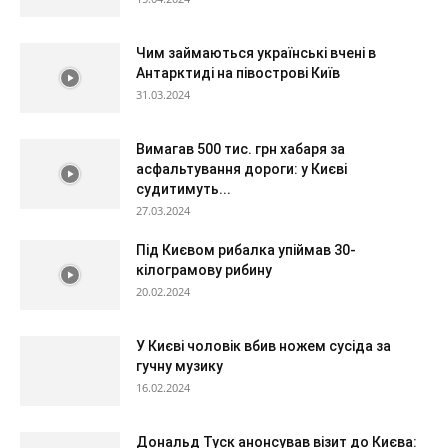
Чим займаються українські вчені в
Антарктиді на півострові Київ
31.03.2024
Вимагав 500 тис. грн хабаря за
асфальтування дороги: у Києві
судитимуть...
27.03.2024
Під Києвом рибалка упіймав 30-
кілограмову рибину
20.02.2024
У Києві чоловік вбив ножем сусіда за
гучну музику
16.02.2024
Дональд Туск анонсував візит до Києва: