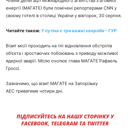
Члени делегації Міжнародного агентства з атомної
енергії (МАГАТЕ) були помічені репортерами CNN у
своєму готелі в столиці України у вівторок, 30 серпня.
Читайте також:
У путіна є три важкі хвороби – ГУР
Візит місії проходить на тлі відновлення обстрілів
об’єкта і зростаючих побоювань з приводу можливої
ядерної аварії. Місію очолює глава МАГАТЕ Рафаель
Гроссі.
Зазначимо, що візит МАГАТЕ на Запорізьку
АЕС триватиме чотири дні.
ПІДПИСУЙТЕСЬ НА НАШУ СТОРІНКУ У
FACEBOOK, TELEGRAM ТА TWITTER