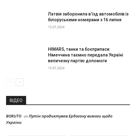
Латвія заборонила в’їзд автомобілів із
білоруськими номерами з 16 липня
15.07.2024
HIMARS, танки та боєприпаси:
Німеччина таємно передала Україні
величезну партію допомоги
15.07.2024
ВІДЕО
BORUTO
Путін продиктував Ердогану вимоги щодо
on
України