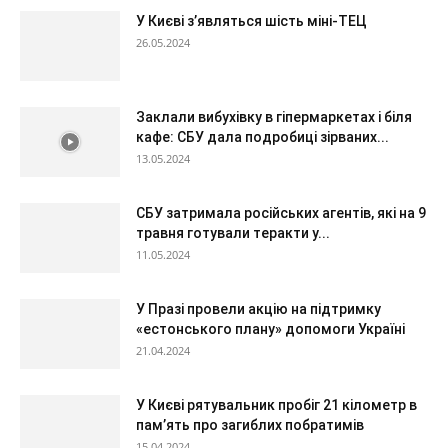
У Києві з’являться шість міні-ТЕЦ
26.05.2024
Заклали вибухівку в гіпермаркетах і біля
кафе: СБУ дала подробиці зірваних...
13.05.2024
СБУ затримала російських агентів, які на 9
травня готували теракти у...
11.05.2024
У Празі провели акцію на підтримку
«естонського плану» допомоги Україні
21.04.2024
У Києві рятувальник пробіг 21 кілометр в
пам’ять про загиблих побратимів
15.04.2024