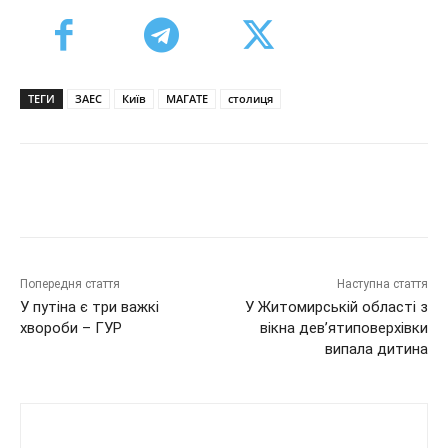
ТЕГИ
ЗАЕС
Київ
МАГАТЕ
столиця
Попередня стаття
Наступна стаття
У путіна є три важкі
У Житомирській області з
хвороби – ГУР
вікна дев’ятиповерхівки
випала дитина