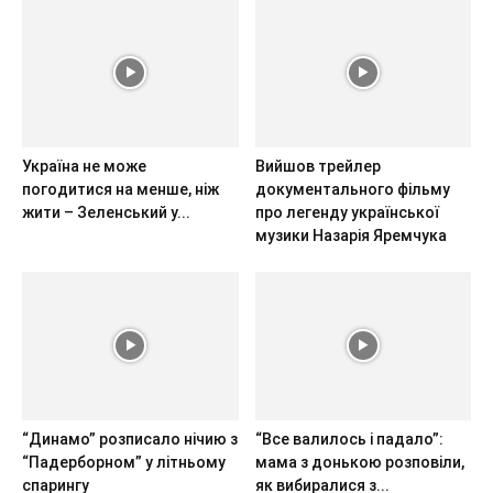
Україна не може
Вийшов трейлер
погодитися на менше, ніж
документального фільму
жити – Зеленський у...
про легенду української
музики Назарія Яремчука
“Динамо” розписало нічию з
“Все валилось і падало”:
“Падерборном” у літньому
мама з донькою розповіли,
спарингу
як вибиралися з...