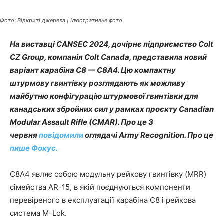
Фото: Відкриті джерела | Ілюстративне фото
На виставці CANSEC 2024, дочірнє підприємство Colt
CZ Group, компанія Colt Canada, представила новий
варіант карабіна C8 — C8A4. Цю компактну
штурмову гвинтівку розглядають як можливу
майбутню конфігурацію штурмової гвинтівки для
канадських збройних сил у рамках проєкту Canadian
Modular Assault Rifle (CMAR). Про це 3
червня
повідомили
оглядачі Army Recognition. Про це
пише Фокус.
C8A4 являє собою модульну рейкову гвинтівку (MRR)
сімейства AR-15, в якій поєднуються компоненти
перевіреного в експлуатації карабіна C8 і рейкова
система M-Lok.