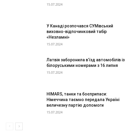
15.07.2024
У Канаді розпочався СУМівський
виховно-відпочинковий табір
«Незламні»
15.07.2024
Латвія заборонила в’їзд автомобілів із
білоруськими номерами з 16 липня
15.07.2024
HIMARS, танки та боєприпаси:
Німеччина таємно передала Україні
величезну партію допомоги
15.07.2024