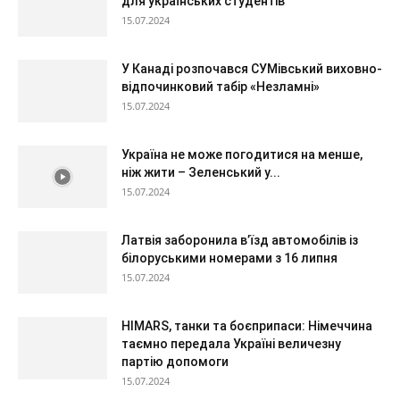
для українських студентів
15.07.2024
У Канаді розпочався СУМівський виховно-
відпочинковий табір «Незламні»
15.07.2024
Україна не може погодитися на менше,
ніж жити – Зеленський у...
15.07.2024
Латвія заборонила в’їзд автомобілів із
білоруськими номерами з 16 липня
15.07.2024
HIMARS, танки та боєприпаси: Німеччина
таємно передала Україні величезну
партію допомоги
15.07.2024