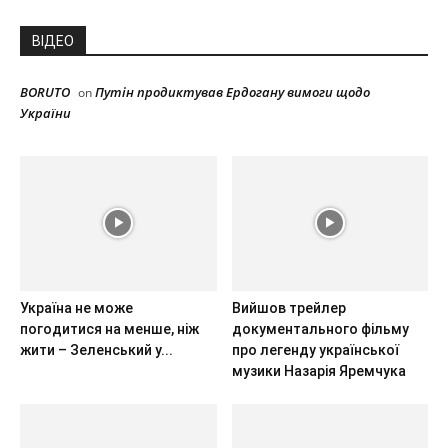
ВІДЕО
BORUTO
Путін продиктував Ердогану вимоги щодо
on
України
Україна не може
Вийшов трейлер
погодитися на менше, ніж
документального фільму
жити – Зеленський у...
про легенду української
музики Назарія Яремчука