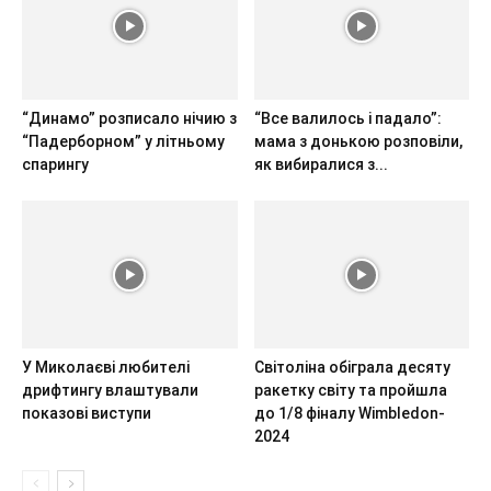
“Динамо” розписало нічию з
“Все валилось і падало”:
“Падерборном” у літньому
мама з донькою розповіли,
спарингу
як вибиралися з...
У Миколаєві любителі
Світоліна обіграла десяту
дрифтингу влаштували
ракетку світу та пройшла
показові виступи
до 1/8 фіналу Wimbledon-
2024