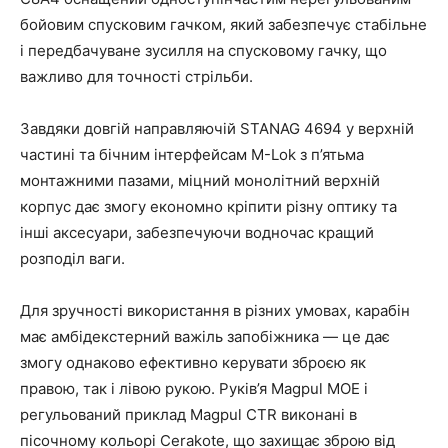
бойовим спусковим гачком, який забезпечує стабільне
і передбачуване зусилля на спусковому гачку, що
важливо для точності стрільби.
Завдяки довгій направляючій STANAG 4694 у верхній
частині та бічним інтерфейсам M-Lok з п’ятьма
монтажними пазами, міцний монолітний верхній
корпус дає змогу економно кріпити різну оптику та
інші аксесуари, забезпечуючи водночас кращий
розподіл ваги.
Для зручності використання в різних умовах, карабін
має амбідекстерний важіль запобіжника — це дає
змогу однаково ефективно керувати зброєю як
правою, так і лівою рукою. Руків’я Magpul MOE і
регульований приклад Magpul CTR виконані в
пісочному кольорі Cerakote, що захищає зброю від