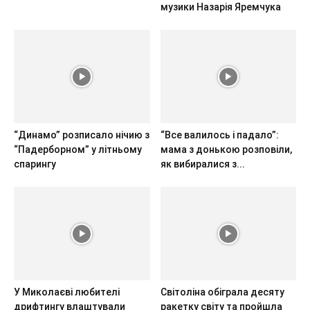
музики Назарія Яремчука
“Динамо” розписало нічию з
“Все валилось і падало”:
“Падерборном” у літньому
мама з донькою розповіли,
спарингу
як вибиралися з...
У Миколаєві любителі
Світоліна обіграла десяту
дрифтингу влаштували
ракетку світу та пройшла