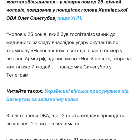
жовтня збільшилася – у лікарні помер 25-річний
чоловік, повідомив у понеділок голова Харківської
ОВА Олег Синєгубов,
пише УНН.
“Чоловік 25 років, який був госпіталізований до
медичного закладу внаслідок удару окупантів по
терміналу «Нової пошти», сьогодні вранці помер у
лікарні. Армія рф, вдаривши по «Новій пошті», забрала
життя вже 7 людей”, – повідомив Синєгубов у
Телеграм.
Читайте також:
Українські війська просунулися під
Бахмутом за залізничну колію
Зі слів голови ОВА, ще 12 постраждалих проходять
лікування, 2 з них – в реанімації.
Нагадаємо, Увечері у суботу, 21 жовтня, росіяни