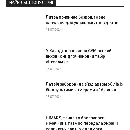
НАЙБІЛЬШ ПОПУЛЯРНІ
Литва припиняє безкоштовне
навчання для українських студентів
15.07.2024
У Канаді розпочався СУМівський
виховно-відпочинковий табір
«Незламні»
15.07.2024
Латвія заборонила в’їзд автомобілів із
білоруськими номерами з 16 липня
15.07.2024
HIMARS, танки та боєприпаси:
Німеччина таємно передала Україні
величезну партію допомоги