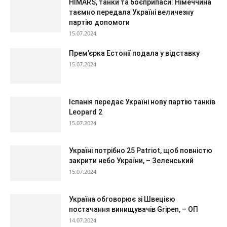
HIMARS, танки та боєприпаси: Німеччина
таємно передала Україні величезну
партію допомоги
15.07.2024
Прем’єрка Естонії подала у відставку
15.07.2024
Іспанія передає Україні нову партію танків
Leopard 2
15.07.2024
Україні потрібно 25 Patriot, щоб повністю
закрити небо України, – Зеленський
15.07.2024
Україна обговорює зі Швецією
постачання винищувачів Gripen, – ОП
14.07.2024