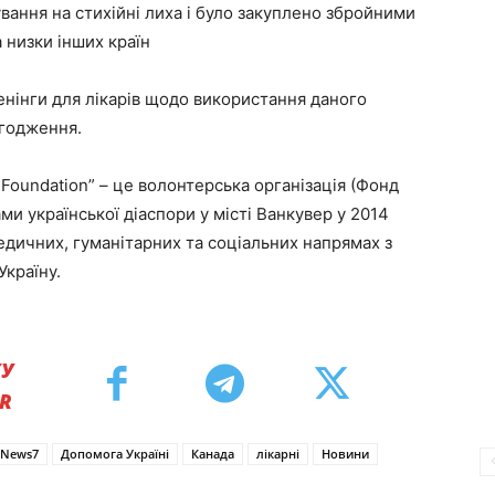
ання на стихійні лиха і було закуплено збройними
 низки інших країн
енінги для лікарів щодо використання даного
агодження.
Foundation” – це волонтерська організація (Фонд
ми української діаспори у місті Ванкувер у 2014
едичних, гуманітарних та соціальних напрямах з
країну.
КУ
ER
News7
Допомога Україні
Канада
лікарні
Новини