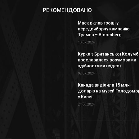
РЕКОМЕНДОВАНО
Маск вклав гроші у
передвиборчу кампанію
Трампа – Bloomberg
13.07.2024
Курка з Британської Колумбі
прославилася розумовими
здібностями (відео)
02.07.2024
Канада виділила 15 млн
доларів на музей Голодомо
у Києві
21.06.2024