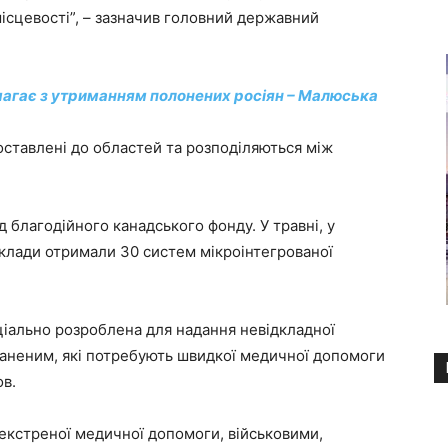
місцевості”, – зазначив головний державний
агає з утриманням полонених росіян – Малюська
оставлені до областей та розподіляються між
 благодійного канадського фонду. У травні, у
клади отримали 30 систем мікроінтегрованої
ціально розроблена для надання невідкладної
аненим, які потребують швидкої медичної допомоги
ов.
кстреної медичної допомоги, військовими,