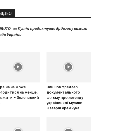
ВІДЕО
ORUTO
Путін продиктував Ердогану вимоги
on
одо України
раїна не може
Вийшов трейлер
огодитися на менше,
документального
ж жити – Зеленський
фільму про легенду
.
української музики
Назарія Яремчука