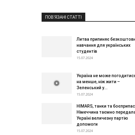
ПОВ'ЯЗАНІ СТАТТІ
Литва припиняє безкоштов
навчання для українських
студентів
15.07.2024
Україна не може погодитис
на менше, ніж жити –
Зеленський у...
15.07.2024
HIMARS, танки та боєприпас
Німеччина таємно передал
Україні величезну партію
допомоги
15.07.2024