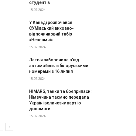
студентів
15.07.2024
У Канаді розпочався
СУМівський виховно-
відпочинковий табір
«Незламні»
15.07.2024
Латвія заборонила в’їзд
автомобілів із білоруськими
номерами з 16 липня
15.07.2024
HIMARS, танки та боєприпаси:
Німеччина таємно передала
Україні величезну партію
допомоги
15.07.2024