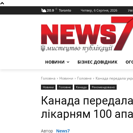
C
Четвер, 6 Серпня, 2026
Уві
20.9
Toronto
НОВИНИ
БІЗНЕС ДОВІДНИК
ОГ
Головна
Новини
Головне
Канада передала укр
Новини
Головне
Канада
Рекомендовано
Канада передала
лікарням 100 ап
Автор
News7