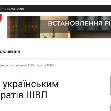
йти / приєднатися
ОЛОШЕННЯ
аїнським лікарням 100 апаратів ШВЛ
 українським
аратів ШВЛ