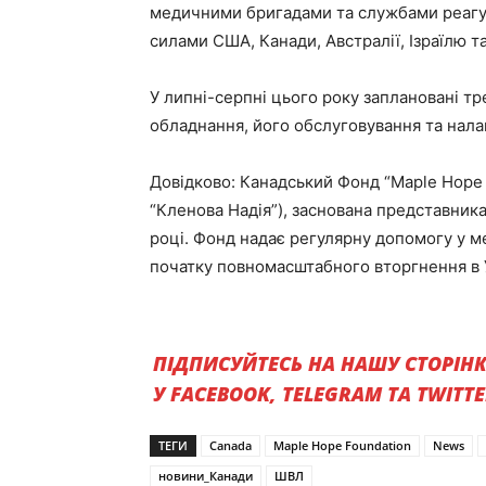
медичними бригадами та службами реагув
силами США, Канади, Австралії, Ізраїлю та
У липні-серпні цього року заплановані тр
обладнання, його обслуговування та нал
Довідково: Канадський Фонд “Maple Hope 
“Кленова Надія”), заснована представника
році. Фонд надає регулярну допомогу у м
початку повномасштабного вторгнення в У
ПІДПИСУЙТЕСЬ НА НАШУ СТОРІН
У FACEBOOK, TELEGRAM ТА TWITT
ТЕГИ
Canada
Maple Hope Foundation
News
новини_Канади
ШВЛ