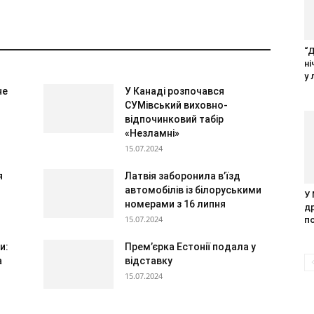
“
н
у 
не
У Канаді розпочався
СУМівський виховно-
відпочинковий табір
«Незламні»
15.07.2024
я
Латвія заборонила в’їзд
автомобілів із білоруськими
У
номерами з 16 липня
д
15.07.2024
п
и:
Прем’єрка Естонії подала у
а
відставку
15.07.2024