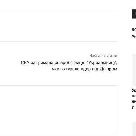
B
щ
Наступна стаття
СБУ затримала співробітницю “Укрзалізниці”,
яка готувала удар під Дніпром
Ук
п
ні
у..