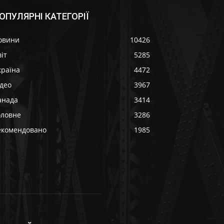
ОПУЛЯРНІ КАТЕГОРІЇ
овини
10426
іт
5285
країна
4472
ідео
3967
анада
3414
оловне
3286
екомендовано
1985