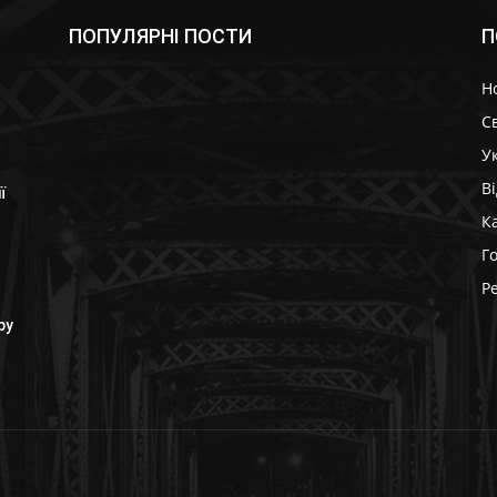
ПОПУЛЯРНІ ПОСТИ
П
Н
Св
У
В
ї
К
Г
Р
ру