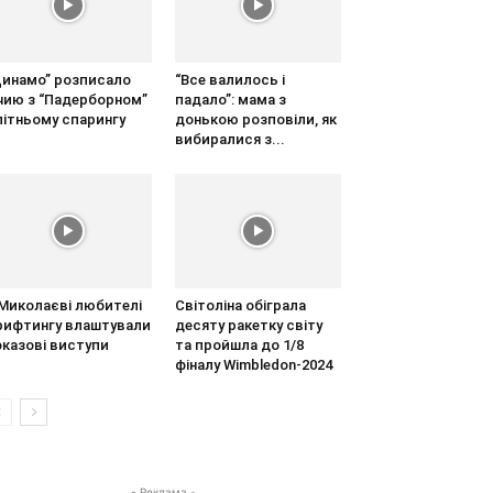
Динамо” розписало
“Все валилось і
ічию з “Падерборном”
падало”: мама з
літньому спарингу
донькою розповіли, як
вибиралися з...
 Миколаєві любителі
Світоліна обіграла
рифтингу влаштували
десяту ракетку світу
оказові виступи
та пройшла до 1/8
фіналу Wimbledon-2024
- Реклама -