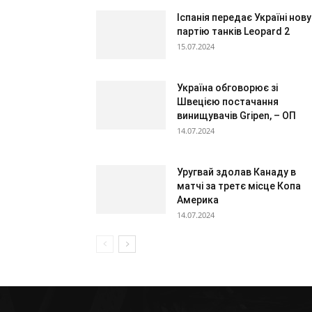
Іспанія передає Україні нову
партію танків Leopard 2
15.07.2024
Україна обговорює зі
Швецією постачання
винищувачів Gripen, – ОП
14.07.2024
Уругвай здолав Канаду в
матчі за третє місце Копа
Америка
14.07.2024