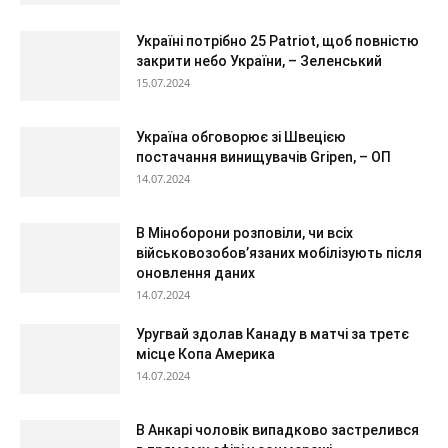
Україні потрібно 25 Patriot, щоб повністю
закрити небо України, – Зеленський
15.07.2024
Україна обговорює зі Швецією
постачання винищувачів Gripen, – ОП
14.07.2024
В Міноборони розповіли, чи всіх
військовозобов’язаних мобілізують після
оновлення даних
14.07.2024
Уругвай здолав Канаду в матчі за третє
місце Копа Америка
14.07.2024
В Анкарі чоловік випадково застрелився