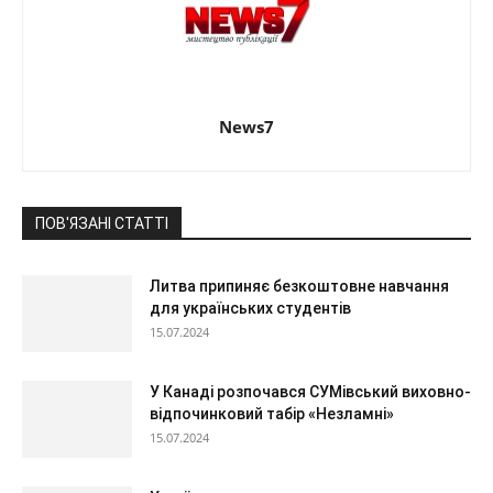
News7
ПОВ'ЯЗАНІ СТАТТІ
Литва припиняє безкоштовне навчання
для українських студентів
15.07.2024
У Канаді розпочався СУМівський виховно-
відпочинковий табір «Незламні»
15.07.2024