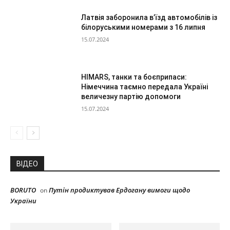
Латвія заборонила в’їзд автомобілів із
білоруськими номерами з 16 липня
15.07.2024
HIMARS, танки та боєприпаси:
Німеччина таємно передала Україні
величезну партію допомоги
15.07.2024
ВІДЕО
BORUTO
Путін продиктував Ердогану вимоги щодо
on
України