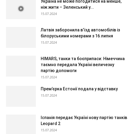
Україна не може погодитися на менше,
ніж жити – Зеленський у...
15.07.2024
Латвія заборонила в’їзд автомобілів із
білоруськими номерами з 16 липня
15.07.2024
HIMARS, танки та боєприпаси: Німеччина
таємно передала Україні величезну
партію допомоги
15.07.2024
Прем’єрка Естонії подала у відставку
15.07.2024
Іспанія передає Україні нову партію танків
Leopard 2
15.07.2024