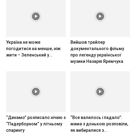
Україна не може
Вийшов трейлер
погодитися на менше, ніж
документального фільму
жити – Зеленський у...
про легенду української
музики Назарія Яремчука
“Динамо” розписало нічию з
“Все валилось і падало”:
“Падерборном” у літньому
мама з донькою розповіли,
спарингу
як вибиралися з...