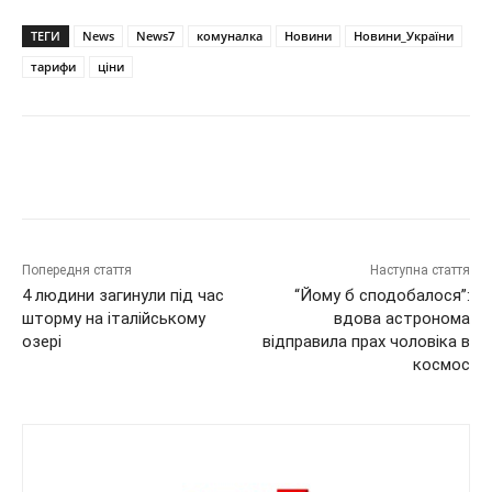
ТЕГИ
News
News7
комуналка
Новини
Новини_України
тарифи
ціни
Попередня стаття
Наступна стаття
4 людини загинули під час
“Йому б сподобалося”:
шторму на італійському
вдова астронома
озері
відправила прах чоловіка в
космос