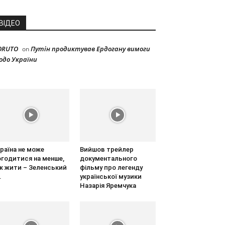
ВІДЕО
ORUTO
Путін продиктував Ердогану вимоги
on
одо України
раїна не може
Вийшов трейлер
огодитися на менше,
документального
ж жити – Зеленський
фільму про легенду
.
української музики
Назарія Яремчука