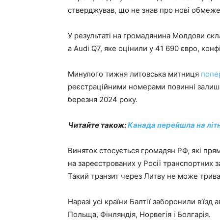
стверджував, що не знав про нові обмеж
У результаті на громадянина Молдови ск
а Audi Q7, яке оцінили у 41 690 євро, конф
Минулого тижня литовська митниця
попе
реєстраційними номерами повинні залиши
березня 2024 року.
Читайте також:
Канада перейшла на літн
Виняток стосується громадян РФ, які прям
на зареєстрованих у Росії транспортних 
Такий транзит через Литву не може триват
Наразі усі країни Балтії заборонили в’їзд
Польща, Фінляндія, Норвегія і Болгарія.