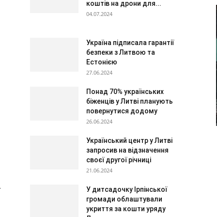
коштів на дрони для...
04.07.2024
Україна підписала гарантії
безпеки з Литвою та
Естонією
27.06.2024
Понад 70% українських
біженців у Литві планують
повернутися додому
26.06.2024
Український центр у Литві
запросив на відзначення
своєї другої річниці
21.06.2024
т
У дитсадочку Ірпінської
громади облаштували
укриття за кошти уряду