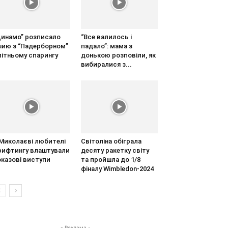
Динамо” розписало
“Все валилось і
ічию з “Падерборном”
падало”: мама з
літньому спарингу
донькою розповіли, як
вибиралися з...
 Миколаєві любителі
Світоліна обіграла
рифтингу влаштували
десяту ракетку світу
оказові виступи
та пройшла до 1/8
фіналу Wimbledon-2024
- Реклама -