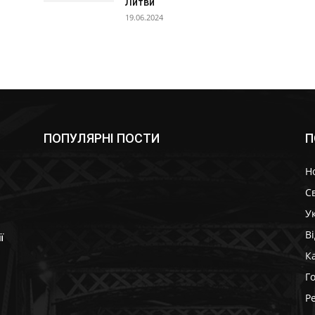
Литви
19.06.2024
ПОПУЛЯРНІ ПОСТИ
П
Н
Св
У
В
ї
К
Г
Р