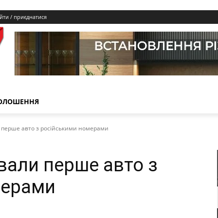
йти / приєднатися
ОЛОШЕННЯ
и перше авто з російськими номерами
вали перше авто з
мерами