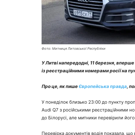
Фото: Митниця Литовської Республіки
У Литві напередодні, 11 березня, вперш
із реєстраційними номерами росії на пун
Про це, як пише
Європейська правда
, п
У понеділок близько 23:00 до пункту про
Audi Q7 з російськими реєстраційними н
до Білорусі, але митники перевірили його
Перевірка документів водія показала, що 