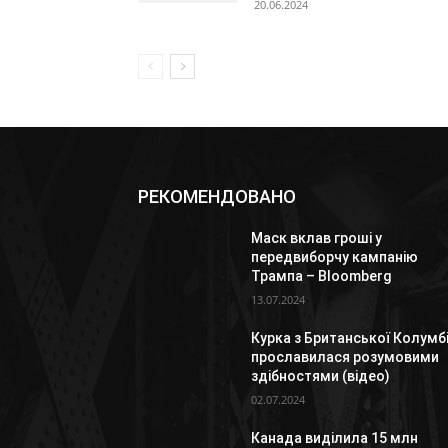
20.06.2024
РЕКОМЕНДОВАНО
Маск вклав гроші у
передвиборчу кампанію
Трампа – Bloomberg
13.07.2024
Курка з Британської Колумбі
прославилася розумовими
здібностями (відео)
02.07.2024
Канада виділила 15 млн