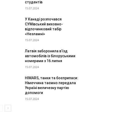
студентів
15.07.2024
У Канаді розпочався
СУМівський виховно-
відпочинковий табір
«Незламні»
15.07.2024
Латвія заборонила в’їзд
автомобілів із білоруськими
номерами з 16 липня
15.07.2024
HIMARS, танки та боєприпаси:
Німеччина таємно передала
Україні величезну партію
допомоги
15.07.2024