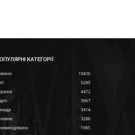
ОПУЛЯРНІ КАТЕГОРІЇ
овини
10426
іт
5285
країна
4472
ідео
3967
анада
3414
оловне
3286
екомендовано
1985