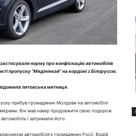
е застосували норму про конфіскацію автомобілів
кті пропуску “Мядінінкай” на кордоні з Білоруссю.
овідомила литовська митниця.
пуску прибув громадянин Молдови на автомобілі
омерами. Він мав намір продовжити свою подорож
 автомобіль і затримали його.
власником автомобіля є громадянин Росії. Водій