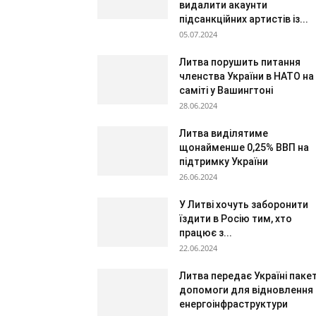
видалити акаунти
підсанкційних артистів із...
05.07.2024
Литва порушить питання
членства України в НАТО на
саміті у Вашингтоні
28.06.2024
Литва виділятиме
щонайменше 0,25% ВВП на
підтримку України
26.06.2024
У Литві хочуть заборонити
їздити в Росію тим, хто
працює з...
22.06.2024
Литва передає Україні паке
допомоги для відновлення
енергоінфраструктури