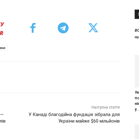
КУ
B
ER
щ
аки
Ук
п
ні
Наступна стаття
у..
 —
У Канаді благодійна фундація зібрала для
лів
України майже $60 мільйонів