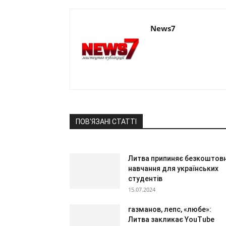
News7
ПОВ'ЯЗАНІ СТАТТІ
Литва припиняє безкоштов
навчання для українських
студентів
15.07.2024
газманов, лепс, «любе»:
Литва закликає YouTube