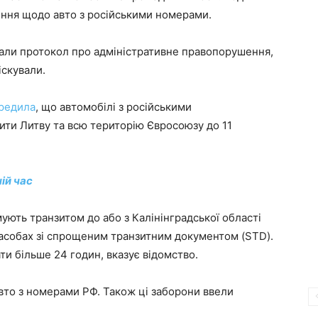
ення щодо авто з російськими номерами.
лали протокол про адміністративне правопорушення,
іскували.
редила
, що автомобілі з російськими
ти Литву та всю територію Євросоюзу до 11
ій час
ують транзитом до або з Калінінградської області
засобах зі спрощеним транзитним документом (STD).
и більше 24 годин, вказує відомство.
 авто з номерами РФ. Також ці заборони ввели