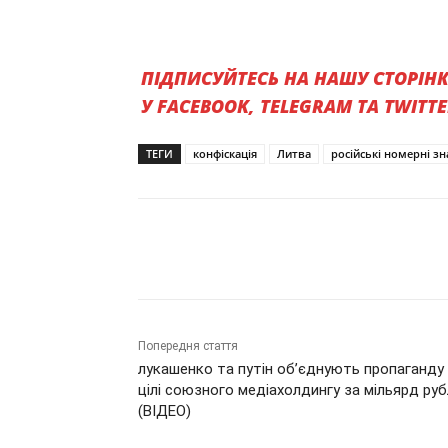
ПІДПИСУЙТЕСЬ НА НАШУ СТОРІН
У FACEBOOK, TELEGRAM ТА TWITT
ТЕГИ
конфіскація
Литва
російські номерні зн
Поділитись
Попередня стаття
лукашенко та путін об’єднують пропаганду
цілі союзного медіахолдингу за мільярд руб
(ВІДЕО)