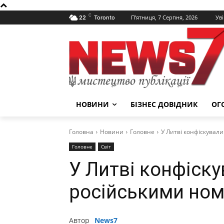
C
П’ятниця, 7 Серпня, 2026
Уві
22
Toronto
НОВИНИ
БІЗНЕС ДОВІДНИК
ОГ
Головна
Новини
Головне
У Литві конфіскувал
Головне
Світ
У Литві конфіску
російськими но
Автор
News7