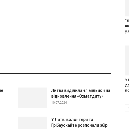
“
н
у 
У
д
не
Литва виділила €1 мільйон на
п
відновлення «Охматдиту»
10.07.2024
У Литві волонтери та
Грібаускайте розпочали збір