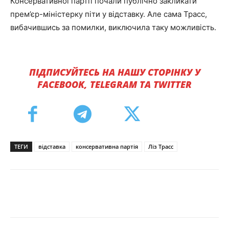
Консервативної партії почали публічно закликати
прем’єр-міністерку піти у відставку. Але сама Трасс,
вибачившись за помилки, виключила таку можливість.
ПІДПИСУЙТЕСЬ НА НАШУ СТОРІНКУ У
FACEBOOK, TELEGRAM ТА TWITTER
ТЕГИ
відставка
консервативна партія
Ліз Трасс