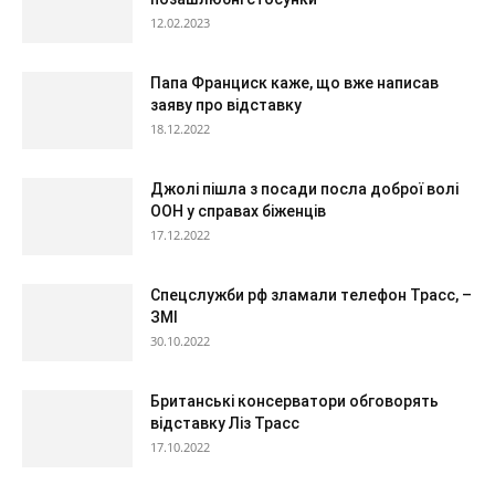
12.02.2023
Папа Франциск каже, що вже написав
заяву про відставку
18.12.2022
Джолі пішла з посади посла доброї волі
ООН у справах біженців
17.12.2022
Спецслужби рф зламали телефон Трасс, –
ЗМІ
30.10.2022
Британські консерватори обговорять
відставку Ліз Трасс
17.10.2022