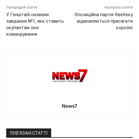
Попередня стаття
Наступна стаття
У Генштабі назвали
Опозиційна партія Квебеку
завдання №1, яке ставить
відмовляється присягати
окупантам їхнє
королю
командування
News7
ПОВ'ЯЗАНІ СТАТТІ