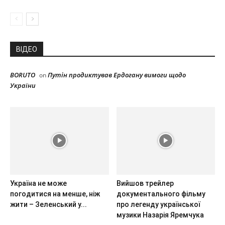
ВІДЕО
BORUTO
Путін продиктував Ердогану вимоги щодо
on
України
Україна не може
Вийшов трейлер
погодитися на менше, ніж
документального фільму
жити – Зеленський у...
про легенду української
музики Назарія Яремчука