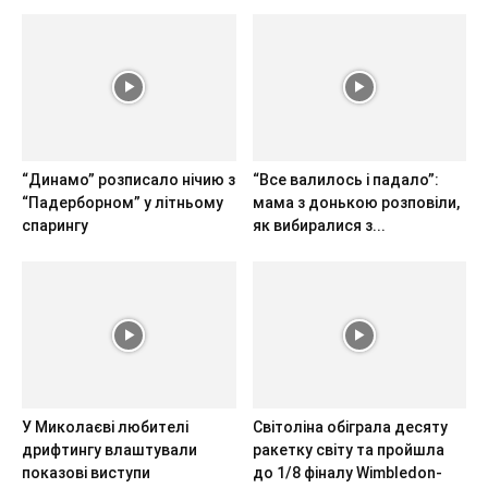
“Динамо” розписало нічию з
“Все валилось і падало”:
“Падерборном” у літньому
мама з донькою розповіли,
спарингу
як вибиралися з...
У Миколаєві любителі
Світоліна обіграла десяту
дрифтингу влаштували
ракетку світу та пройшла
показові виступи
до 1/8 фіналу Wimbledon-