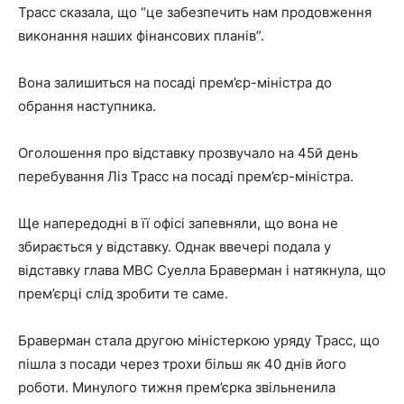
Трасс сказала, що “це забезпечить нам продовження
виконання наших фінансових планів”.
Вона залишиться на посаді прем’єр-міністра до
обрання наступника.
Оголошення про відставку прозвучало на 45й день
перебування Ліз Трасс на посаді прем’єр-міністра.
Ще напередодні в її офісі запевняли, що вона не
збирається у відставку. Однак ввечері подала у
відставку глава МВС Суелла Браверман і натякнула, що
прем’єрці слід зробити те саме.
Браверман стала другою міністеркою уряду Трасс, що
пішла з посади через трохи більш як 40 днів його
роботи. Минулого тижня прем’єрка звільненила