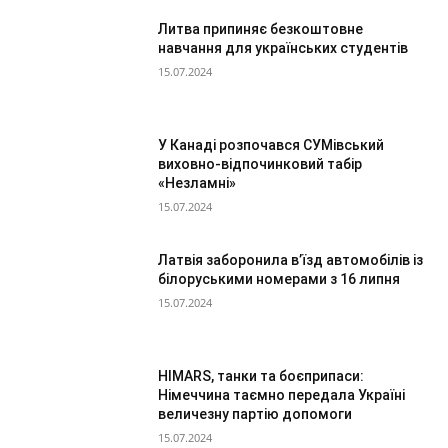
Литва припиняє безкоштовне
навчання для українських студентів
15.07.2024
У Канаді розпочався СУМівський
виховно-відпочинковий табір
«Незламні»
15.07.2024
Латвія заборонила в’їзд автомобілів із
білоруськими номерами з 16 липня
15.07.2024
HIMARS, танки та боєприпаси:
Німеччина таємно передала Україні
величезну партію допомоги
15.07.2024