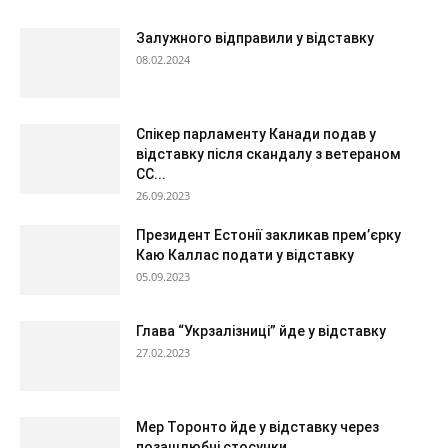
Залужного відправили у відставку
08.02.2024
Спікер парламенту Канади подав у
відставку після скандалу з ветераном
СС...
26.09.2023
Президент Естонії закликав премʼєрку
Каю Каллас подати у відставку
05.09.2023
Глава “Укрзалізниці” йде у відставку
27.02.2023
Мер Торонто йде у відставку через
позашлюбні стосунки