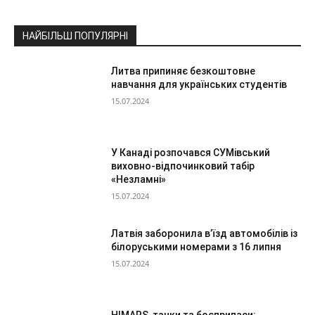
НАЙБІЛЬШ ПОПУЛЯРНІ
Литва припиняє безкоштовне
навчання для українських студентів
15.07.2024
У Канаді розпочався СУМівський
виховно-відпочинковий табір
«Незламні»
15.07.2024
Латвія заборонила в’їзд автомобілів із
білоруськими номерами з 16 липня
15.07.2024