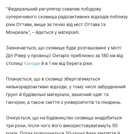
“Федеральний регулятор схвалив побудову
суперечивого сховища радіоактивних відходів поблизу
ріки Оттави, вище за течію від міст Оттава та
Монреаль”, – йдеться у матеріалі.
Зазначається, що сховище буде розташоване у місті
Діп Рівер у провінції Онтаріо приблизно за 180 км від
столиці
Канади
й в 1 км від берега ріки.
Планується, що в сховищі зберігатимуться
низькорадіоактивні відходи, у тому числі забруднений
ґрунт й будівельні матеріали, захисний одяг та
ганчірки, а також сміття з університетів та лікарень.
Очікується, що на будівництво сховища знадобиться
три роки, після чого його використовуватимуть 50
років. Потім розпочнеться 30-річна фаза закриття й