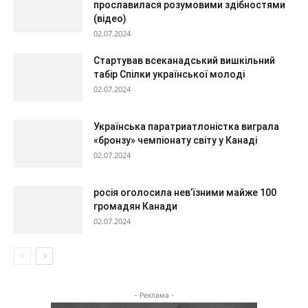
прославилася розумовими здібностями
(відео)
02.07.2024
Стартував всеканадський вишкільний
табір Спілки української молоді
02.07.2024
Українська паратриатлоністка виграла
«бронзу» чемпіонату світу у Канаді
02.07.2024
росія оголосила нев’їзними майже 100
громадян Канади
02.07.2024
- Реклама -