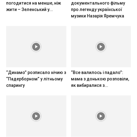
погодитися на менше, ніж
документального фільму
жити – Зеленський у...
про легенду української
музики Назарія Яремчука
“Динамо” розписало нічию з
“Все валилось і падало”:
“Падерборном” у літньому
мама з донькою розповіли,
спарингу
як вибиралися з...