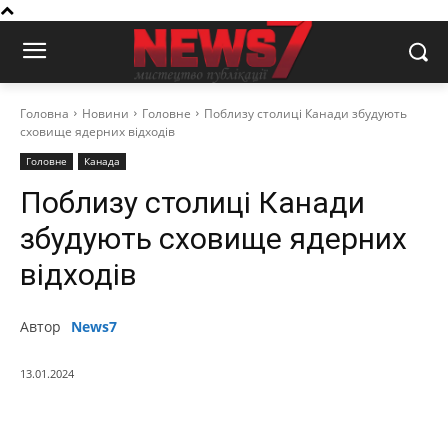
Головна
Новини
Головне
Поблизу столиці Канади збудують
сховище ядерних відходів
Головне
Канада
Поблизу столиці Канади
збудують сховище ядерних
відходів
Автор
News7
13.01.2024