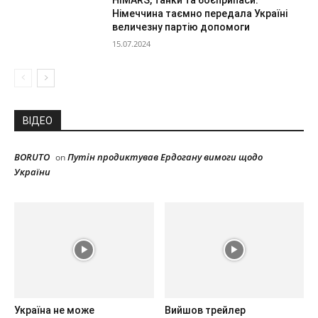
HIMARS, танки та боєприпаси:
Німеччина таємно передала Україні
величезну партію допомоги
15.07.2024
ВІДЕО
BORUTO
Путін продиктував Ердогану вимоги щодо
on
України
Україна не може
Вийшов трейлер