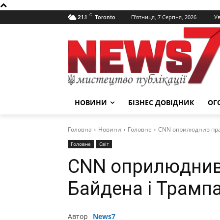
C
П’ятниця, 7 Серпня, 2026
Ув
21.1
Toronto
НОВИНИ
БІЗНЕС ДОВІДНИК
ОГ
Головна
Новини
Головне
CNN оприлюднив пра
Головне
Світ
CNN оприлюднив
Байдена і Трамп
Автор
News7