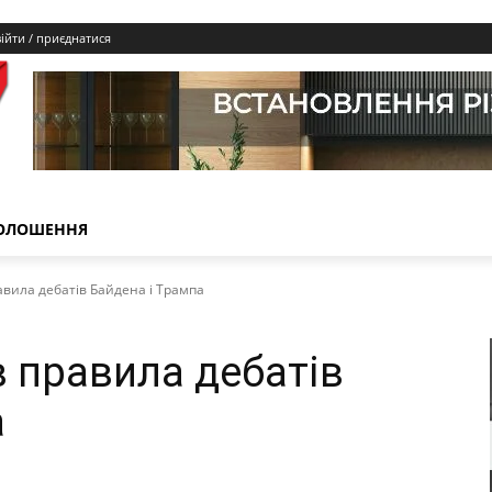
ійти / приєднатися
ОЛОШЕННЯ
вила дебатів Байдена і Трампа
 правила дебатів
а