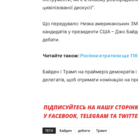
цивілізованої дискусії”.
Що передувало: Низка американських ЗМІ у
кандидатів у президенти США – Джо Байде
дебати.
Читайте також:
Росіяни втратили ще 116
Байден і Трамп на праймеріз демократів і
делегатів, щоб отримати номінацію на пре
ПІДПИСУЙТЕСЬ НА НАШУ СТОРІН
У FACEBOOK, TELEGRAM ТА TWITT
ТЕГИ
Байден
дебати
Трамп