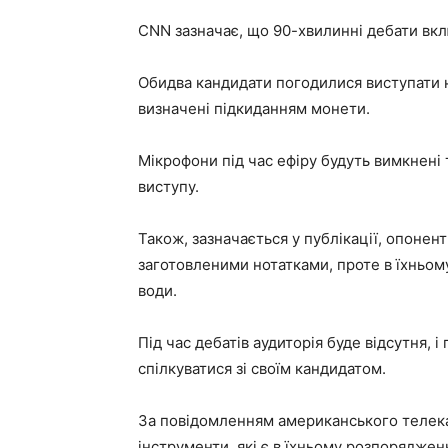
CNN зазначає, що 90-хвилинні дебати вкл
Обидва кандидати погодилися виступати на
визначені підкиданням монети.
Мікрофони під час ефіру будуть вимкнені 
виступу.
Також, зазначається у публікації, опоне
заготовленими нотатками, проте в їхньом
води.
Під час дебатів аудиторія буде відсутня,
спілкуватися зі своїм кандидатом.
За повідомленням американського телека
інструменти, які є в їхньому розпорядже