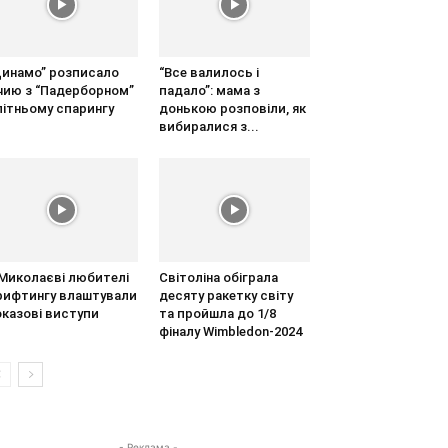
Динамо” розписало
“Все валилось і
ічию з “Падерборном”
падало”: мама з
літньому спарингу
донькою розповіли, як
вибиралися з...
 Миколаєві любителі
Світоліна обіграла
рифтингу влаштували
десяту ракетку світу
оказові виступи
та пройшла до 1/8
фіналу Wimbledon-2024
- Реклама -