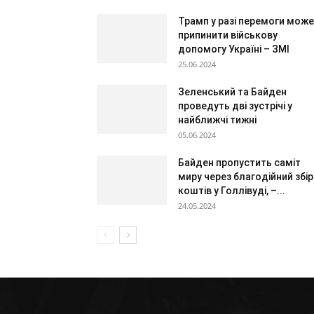
Трамп у разі перемоги може
припинити військову
допомогу Україні – ЗМІ
25.06.2024
Зеленський та Байден
проведуть дві зустрічі у
найближчі тижні
05.06.2024
Байден пропустить саміт
миру через благодійний збір
коштів у Голлівуді, –...
24.05.2024