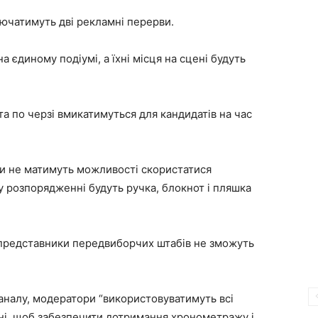
ючатимуть дві рекламні перерви.
 єдиному подіумі, а їхні місця на сцені будуть
та по черзі вмикатимуться для кандидатів на час
нти не матимуть можливості скористатися
у розпорядженні будуть ручка, блокнот і пляшка
 і представники передвиборчих штабів не зможуть
налу, модератори “використовуватимуть всі
нні, щоб забезпечити дотримання хронометражу і