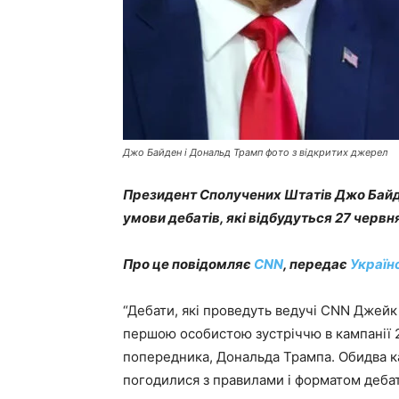
Джо Байден і Дональд Трамп фото з відкритих джерел
Президент Сполучених Штатів Джо Байд
умови дебатів, які відбудуться 27 червн
Про це повідомляє
CNN
, передає
Україн
“Дебати, які проведуть ведучі CNN Джейк 
першою особистою зустріччю в кампанії 
попередника, Дональда Трампа. Обидва к
погодилися з правилами і форматом дебат