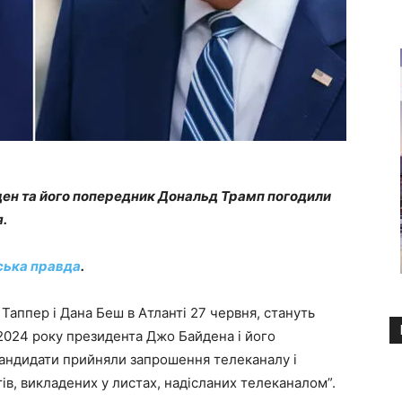
ен та його попередник Дональд Трамп погодили
я.
ська правда
.
Таппер і Дана Беш в Атланті 27 червня, стануть
2024 року президента Джо Байдена і його
андидати прийняли запрошення телеканалу і
ів, викладених у листах, надісланих телеканалом”.