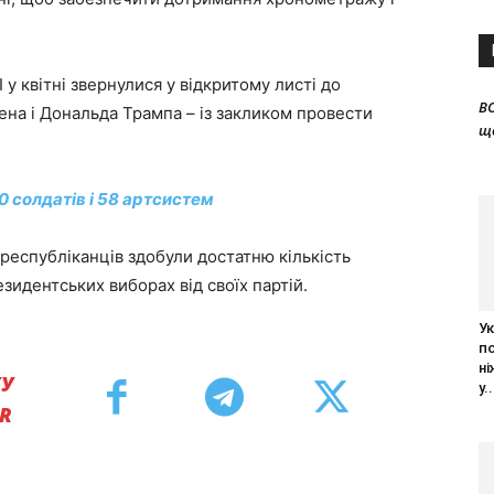
 квітні звернулися у відкритому листі до
B
на і Дональда Трампа – із закликом провести
щ
0 солдатів і 58 артсистем
 республіканців здобули достатню кількість
зидентських виборах від своїх партій.
Ук
п
ні
КУ
у..
ER