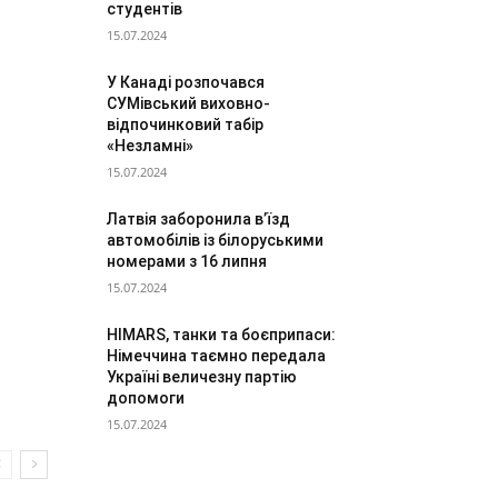
студентів
15.07.2024
У Канаді розпочався
СУМівський виховно-
відпочинковий табір
«Незламні»
15.07.2024
Латвія заборонила в’їзд
автомобілів із білоруськими
номерами з 16 липня
15.07.2024
HIMARS, танки та боєприпаси:
Німеччина таємно передала
Україні величезну партію
допомоги
15.07.2024