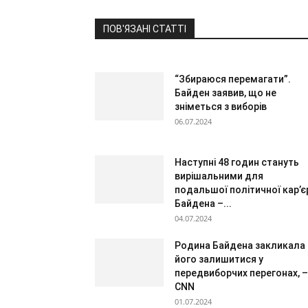
ПОВ'ЯЗАНІ СТАТТІ
“Збираюся перемагати”.
Байден заявив, що не
зніметься з виборів
06.07.2024
Наступні 48 годин стануть
вирішальними для
подальшої політичної кар’є
Байдена –...
04.07.2024
Родина Байдена закликала
його залишитися у
передвиборчих перегонах, –
CNN
01.07.2024