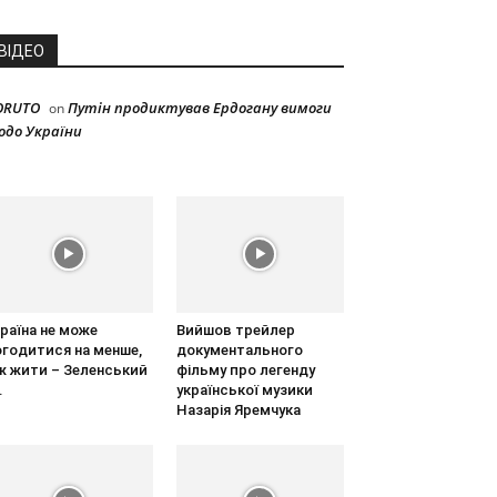
ВІДЕО
ORUTO
Путін продиктував Ердогану вимоги
on
одо України
раїна не може
Вийшов трейлер
огодитися на менше,
документального
ж жити – Зеленський
фільму про легенду
.
української музики
Назарія Яремчука