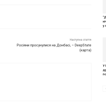
“
н
у 
Наступна стаття
Росіяни просунулися на Донбасі, – DeepState
(карта)
У
д
п