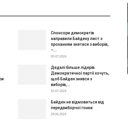
Спонсори демократів
направили Байдену лист з
проханням знятися з виборів,
–...
05.07.2024
Дедалі більше лідерів
Демократичної партії хочуть,
ри
щоб Байден знявся з
виборів,...
03.07.2024
Байден не відмовиться від
передвиборчої гонки
28.06.2024