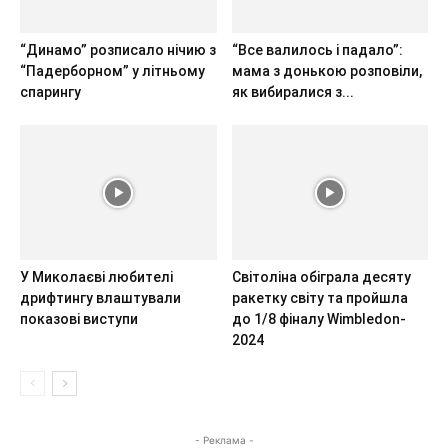
“Динамо” розписало нічию з
“Все валилось і падало”:
“Падерборном” у літньому
мама з донькою розповіли,
спарингу
як вибиралися з...
У Миколаєві любителі
Світоліна обіграла десяту
дрифтингу влаштували
ракетку світу та пройшла
показові виступи
до 1/8 фіналу Wimbledon-
2024
- Реклама -