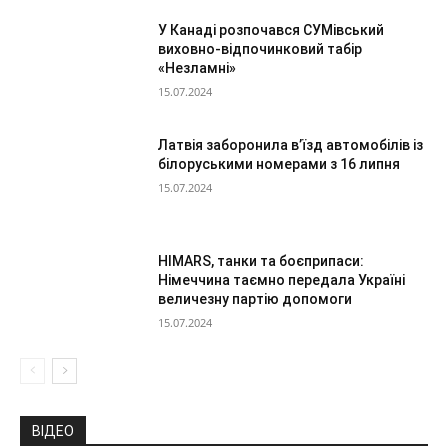
У Канаді розпочався СУМівський
виховно-відпочинковий табір
«Незламні»
15.07.2024
Латвія заборонила в’їзд автомобілів із
білоруськими номерами з 16 липня
15.07.2024
HIMARS, танки та боєприпаси:
Німеччина таємно передала Україні
величезну партію допомоги
15.07.2024
ВІДЕО