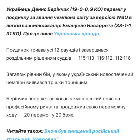
Українець Денис Берінчик (19-0-0, 9 КО) переміг у
поєдинку за звання чемпіона світу за версією WBO в
легкій вазі мексиканця Емануеля Наваррете (38-1-1,
31 КО). Про це пише
Українська правда
.
Поєдинок тривав усі 12 раундів і завершився
роздільним рішенням суддів — 115:113, 116:112, 112:116.
Загалом рівний бій, у якому український новоспечений
чемпіон виявився трішки точнішим.
Берінчик вперше завоював чемпіонський пояс на
професійному ринзі та продовжив свою переможну
ходу — 20 перемог у 20 боях.
Читайте також:
Вночі був знищений російський
тральщик “Ковровец”