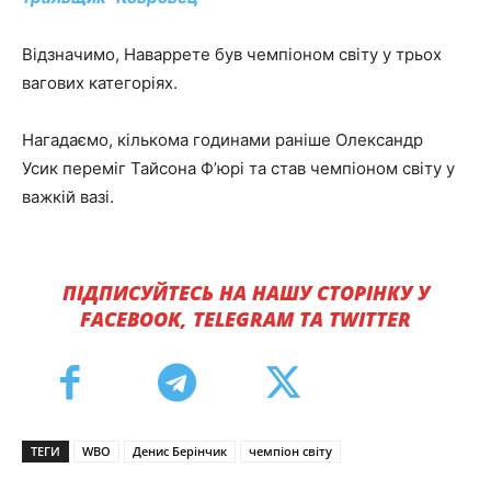
Відзначимо, Наваррете був чемпіоном світу у трьох
вагових категоріях.
Нагадаємо, кількома годинами раніше Олександр
Усик переміг Тайсона Ф’юрі та став чемпіоном світу у
важкій вазі.
ПІДПИСУЙТЕСЬ НА НАШУ СТОРІНКУ У
FACEBOOK, TELEGRAM ТА TWITTER
ТЕГИ
WBO
Денис Берінчик
чемпіон світу