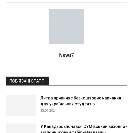
News7
ПОВ'ЯЗАНІ СТАТТІ
Литва припиняє безкоштовне навчання
для українських студентів
15.07.2024
У Канаді розпочався СУМівський виховно-
відпочинковий табір «Незламні»