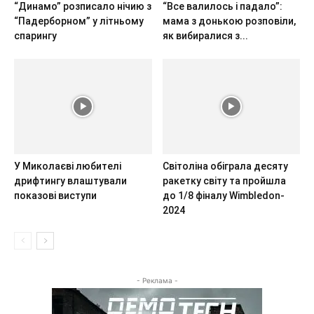
“Динамо” розписало нічию з
“Все валилось і падало”:
“Падерборном” у літньому
мама з донькою розповіли,
спарингу
як вибиралися з...
У Миколаєві любителі
Світоліна обіграла десяту
дрифтингу влаштували
ракетку світу та пройшла
показові виступи
до 1/8 фіналу Wimbledon-
2024
- Реклама -