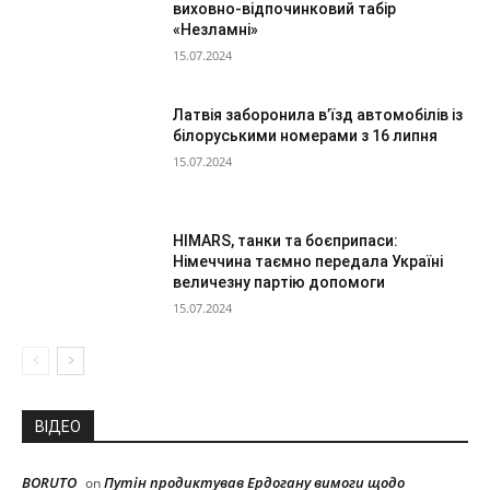
виховно-відпочинковий табір
«Незламні»
15.07.2024
Латвія заборонила в’їзд автомобілів із
білоруськими номерами з 16 липня
15.07.2024
HIMARS, танки та боєприпаси:
Німеччина таємно передала Україні
величезну партію допомоги
15.07.2024
ВІДЕО
BORUTO
Путін продиктував Ердогану вимоги щодо
on