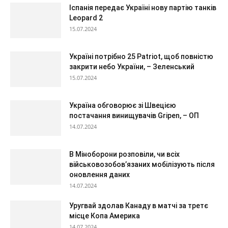
Іспанія передає Україні нову партію танків
Leopard 2
15.07.2024
Україні потрібно 25 Patriot, щоб повністю
закрити небо України, – Зеленський
15.07.2024
Україна обговорює зі Швецією
постачання винищувачів Gripen, – ОП
14.07.2024
В Міноборони розповіли, чи всіх
військовозобов’язаних мобілізують після
оновлення даних
14.07.2024
Уругвай здолав Канаду в матчі за третє
місце Копа Америка
14.07.2024