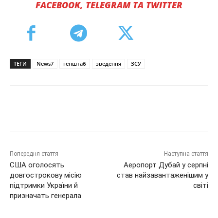
FACEBOOK, TELEGRAM ТА TWITTER
ТЕГИ
News7
генштаб
зведення
ЗСУ
Попередня стаття
Наступна стаття
США оголосять
Аеропорт Дубай у серпні
довгострокову місію
став найзавантаженішим у
підтримки України й
світі
призначать генерала