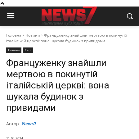
Головна
Новини
Француженку знайшли мертвою в покинутій
італійській церкві: вона шукала будинок з привидами
Новини
Світ
Француженку знайшли
мертвою в покинутій
італійській церкві: вона
шукала будинок з
привидами
Автор
News7
11.04.2024