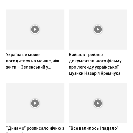
Україна не може
Вийшов трейлер
погодитися на менше, ніж
документального фільму
жити – Зеленський у...
про легенду української
музики Назарія Яремчука
“Динамо” розписало нічию з
“Все валилось і падало”: