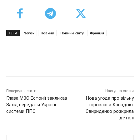
ТЕГИ
News7
Новини
Новини_світу
Франція
Попередня стаття
Наступна стаття
Глава МЗС Естонії закликав
Нова угода про вільну
Захід передати Україні
торгівлю з Канадою:
системи ППО
Свириденко розкрила
деталі