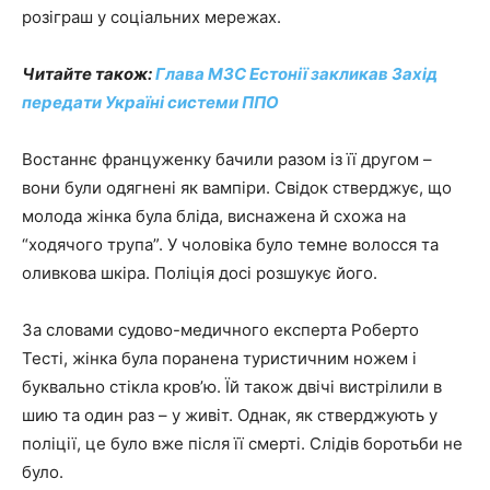
розіграш у соціальних мережах.
Читайте також:
Глава МЗС Естонії закликав Захід
передати Україні системи ППО
Востаннє француженку бачили разом із її другом –
вони були одягнені як вампіри. Свідок стверджує, що
молода жінка була бліда, виснажена й схожа на
“ходячого трупа”. У чоловіка було темне волосся та
оливкова шкіра. Поліція досі розшукує його.
За словами судово-медичного експерта Роберто
Тесті, жінка була поранена туристичним ножем і
буквально стікла кров’ю. Їй також двічі вистрілили в
шию та один раз – у живіт. Однак, як стверджують у
поліції, це було вже після її смерті. Слідів боротьби не
було.