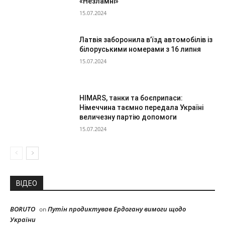
«Незламні»
15.07.2024
Латвія заборонила в’їзд автомобілів із
білоруськими номерами з 16 липня
15.07.2024
HIMARS, танки та боєприпаси:
Німеччина таємно передала Україні
величезну партію допомоги
15.07.2024
ВІДЕО
BORUTO
Путін продиктував Ердогану вимоги щодо
on
України