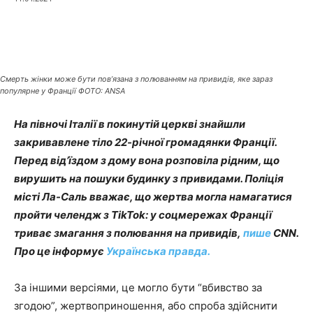
Смерть жінки може бути пов’язана з полюванням на привидів, яке зараз
популярне у Франції ФОТО: ANSA
На півночі Італії в покинутій церкві знайшли
закривавлене тіло 22-річної громадянки Франції.
Перед від’їздом з дому вона розповіла рідним, що
вирушить на пошуки будинку з привидами. Поліція
місті Ла-Саль вважає, що жертва могла намагатися
пройти челендж з TikTok: у соцмережах Франції
триває змагання з полювання на привидів,
пише
CNN.
Про це інформує
Українська правда.
За іншими версіями, це могло бути “вбивство за
згодою”, жертвоприношення, або спроба здійснити