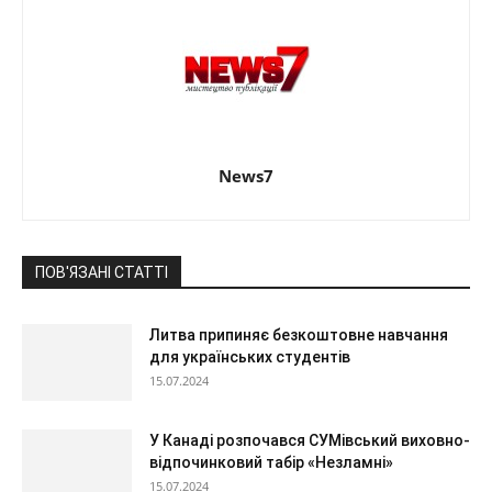
News7
ПОВ'ЯЗАНІ СТАТТІ
Литва припиняє безкоштовне навчання
для українських студентів
15.07.2024
У Канаді розпочався СУМівський виховно-
відпочинковий табір «Незламні»
15.07.2024