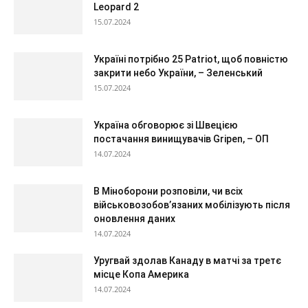
Leopard 2
15.07.2024
Україні потрібно 25 Patriot, щоб повністю
закрити небо України, – Зеленський
15.07.2024
Україна обговорює зі Швецією
постачання винищувачів Gripen, – ОП
14.07.2024
В Міноборони розповіли, чи всіх
військовозобов’язаних мобілізують після
оновлення даних
14.07.2024
Уругвай здолав Канаду в матчі за третє
місце Копа Америка
14.07.2024