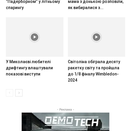
“Падерборном” у літньому
мама з донькою розповіли,
спарингу
як вибиралися з...
У Миколаєві любителі
Світоліна обіграла десяту
дрифтингу влаштували
ракетку світу та пройшла
показові виступи
до 1/8 фіналу Wimbledon-
2024
- Реклама -