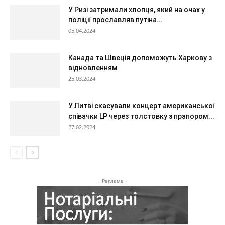
У Ризі затримали хлопця, який на очах у
поліції прославляв путіна...
05.04.2024
Канада та Швеція допоможуть Харкову з
відновленням
25.03.2024
У Литві скасували концерт американської
співачки LP через толстовку з прапором...
27.02.2024
- Реклама -