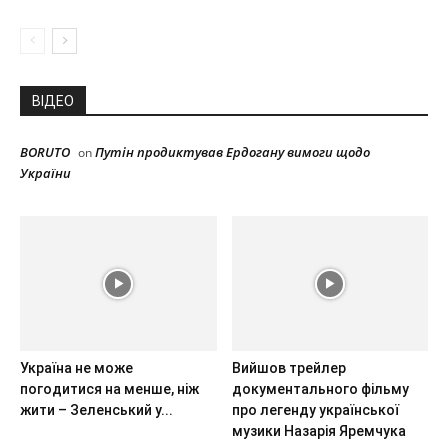
ВІДЕО
BORUTO
Путін продиктував Ердогану вимоги щодо
on
України
Україна не може
Вийшов трейлер
погодитися на менше, ніж
документального фільму
жити – Зеленський у...
про легенду української
музики Назарія Яремчука