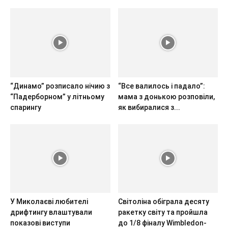
“Динамо” розписало нічию з
“Все валилось і падало”:
“Падерборном” у літньому
мама з донькою розповіли,
спарингу
як вибиралися з...
У Миколаєві любителі
Світоліна обіграла десяту
дрифтингу влаштували
ракетку світу та пройшла
показові виступи
до 1/8 фіналу Wimbledon-