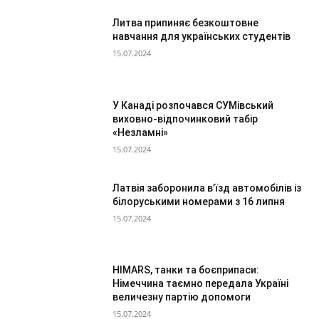
Литва припиняє безкоштовне
навчання для українських студентів
15.07.2024
У Канаді розпочався СУМівський
виховно-відпочинковий табір
«Незламні»
15.07.2024
Латвія заборонила в’їзд автомобілів із
білоруськими номерами з 16 липня
15.07.2024
HIMARS, танки та боєприпаси:
Німеччина таємно передала Україні
величезну партію допомоги
15.07.2024