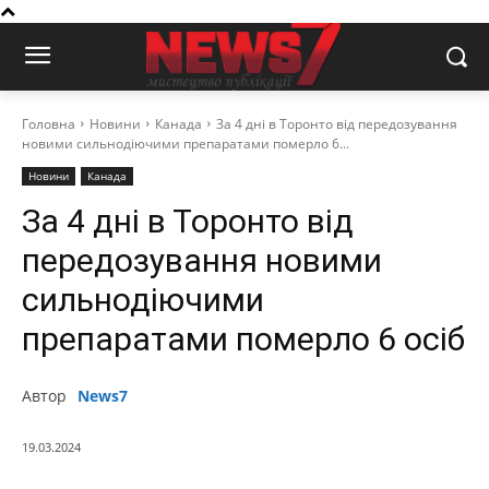
Головна
Новини
Канада
За 4 дні в Торонто від передозування
новими сильнодіючими препаратами померло 6...
Новини
Канада
За 4 дні в Торонто від
передозування новими
сильнодіючими
препаратами померло 6 осіб
Автор
News7
19.03.2024