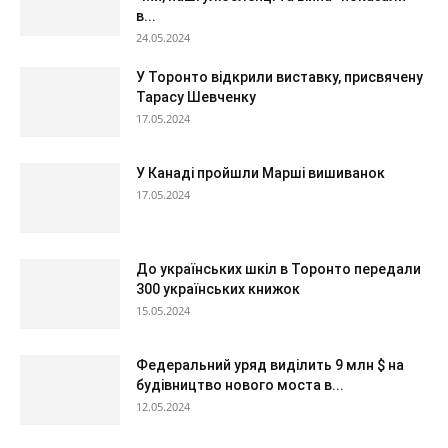
в...
24.05.2024
У Торонто відкрили виставку, присвячену
Тарасу Шевченку
17.05.2024
У Канаді пройшли Марші вишиванок
17.05.2024
До українських шкіл в Торонто передали
300 українських книжок
15.05.2024
Федеральний уряд виділить 9 млн $ на
будівництво нового моста в...
12.05.2024