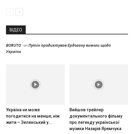
ВІДЕО
BORUTO
Путін продиктував Ердогану вимоги щодо
on
України
Україна не може
Вийшов трейлер
погодитися на менше, ніж
документального фільму
жити – Зеленський у...
про легенду української
музики Назарія Яремчука