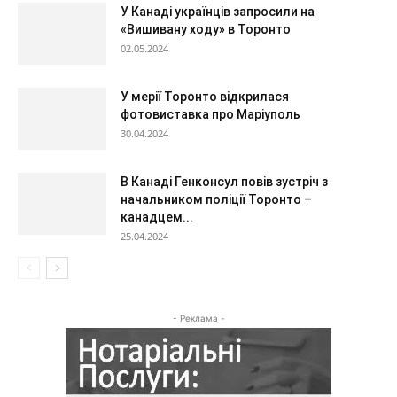
У Канаді українців запросили на
«Вишивану ходу» в Торонто
02.05.2024
У мерії Торонто відкрилася
фотовиставка про Маріуполь
30.04.2024
В Канаді Генконсул повів зустріч з
начальником поліції Торонто –
канадцем...
25.04.2024
- Реклама -