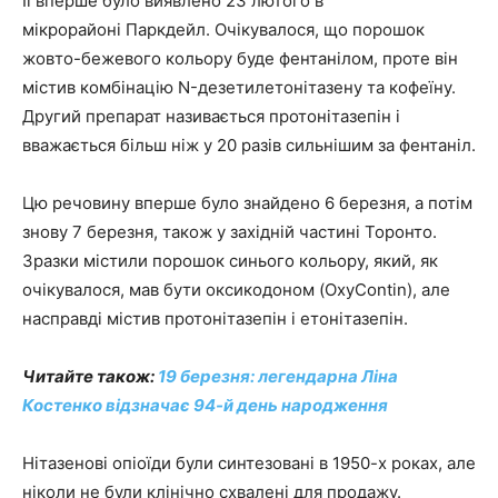
Її вперше було виявлено 23 лютого в
мікрорайоні Паркдейл. Очікувалося, що порошок
жовто-бежевого кольору буде фентанілом, проте він
містив комбінацію N-дезетилетонітазену та кофеїну.
Другий препарат називається протонітазепін і
вважається більш ніж у 20 разів сильнішим за фентаніл.
Цю речовину вперше було знайдено 6 березня, а потім
знову 7 березня, також у західній частині Торонто.
Зразки містили порошок синього кольору, який, як
очікувалося, мав бути оксикодоном (OxyContin), але
насправді містив протонітазепін і етонітазепін.
Читайте також:
19 березня: легендарна Ліна
Костенко відзначає 94-й день народження
Нітазенові опіоїди були синтезовані в 1950-х роках, але
ніколи не були клінічно схвалені для продажу.