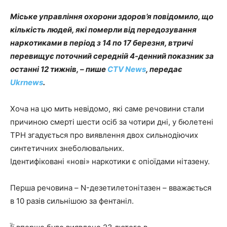
Міське управління охорони здоров’я повідомило, що
кількість людей, які померли від передозування
наркотиками в період з 14 по 17 березня, втричі
перевищує поточний середній 4-денний показник за
останні 12 тижнів, – пише
CTV News
, передає
Ukrnews
.
Хоча на цю мить невідомо, які саме речовини стали
причиною смерті шести осіб за чотири дні, у бюлетені
TPH згадується про виявлення двох сильнодіючих
синтетичних знеболювальних.
Ідентифіковані «нові» наркотики є опіоїдами нітазену.
Перша речовина – N-дезетилетонітазен – вважається
в 10 разів сильнішою за фентаніл.