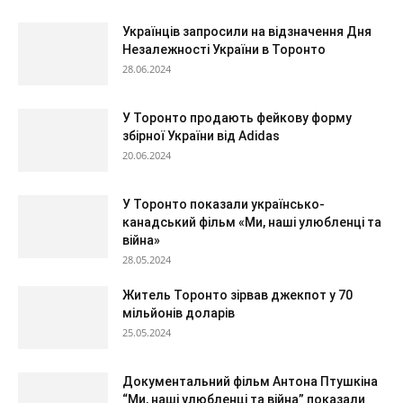
Українців запросили на відзначення Дня
Незалежності України в Торонто
28.06.2024
У Торонто продають фейкову форму
збірної України від Adidas
20.06.2024
У Торонто показали українсько-
канадський фільм «Ми, наші улюбленці та
війна»
28.05.2024
Житель Торонто зірвав джекпот у 70
мільйонів доларів
25.05.2024
Документальний фільм Антона Птушкіна
“Ми, наші улюбленці та війна” показали