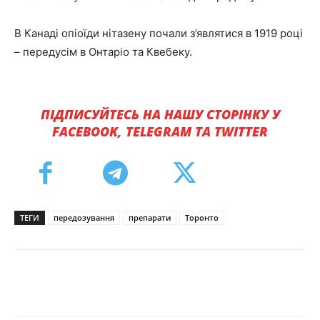
В Канаді опіоїди нітазену почали з’являтися в 1919 році
– передусім в Онтаріо та Квебеку.
ПІДПИСУЙТЕСЬ НА НАШУ СТОРІНКУ У
FACEBOOK, TELEGRAM ТА TWITTER
ТЕГИ
передозування
препарати
Торонто