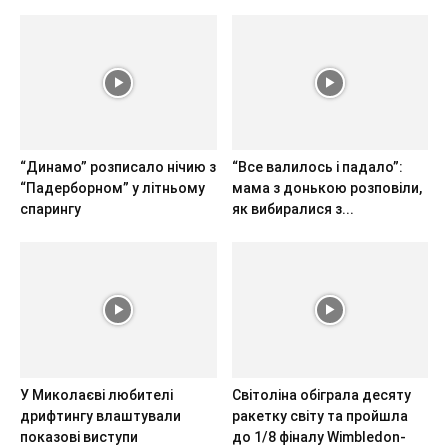
“Динамо” розписало нічию з
“Все валилось і падало”:
“Падерборном” у літньому
мама з донькою розповіли,
спарингу
як вибиралися з...
У Миколаєві любителі
Світоліна обіграла десяту
дрифтингу влаштували
ракетку світу та пройшла
показові виступи
до 1/8 фіналу Wimbledon-