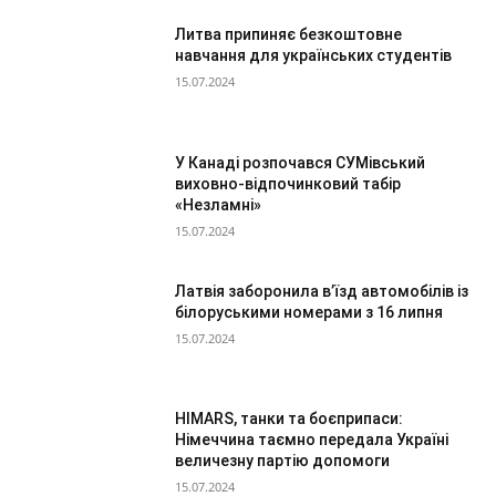
Литва припиняє безкоштовне
навчання для українських студентів
15.07.2024
У Канаді розпочався СУМівський
виховно-відпочинковий табір
«Незламні»
15.07.2024
Латвія заборонила в’їзд автомобілів із
білоруськими номерами з 16 липня
15.07.2024
HIMARS, танки та боєприпаси:
Німеччина таємно передала Україні
величезну партію допомоги
15.07.2024