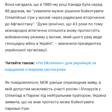
Вона нагадала, що в 1980-му році Канада була серед
66 держав, які “ухвалили мужнє рішення бойкотувати
Олімпійські ігри у москві через радянське вторгнення
до Афганістану”. “Дуже іронічно, що 43 роки по тому
міжнародна атлетична спільнота знову протистоїть
войовничому режиму у москві, який цього разу веде
геноцидну війну в Україні”, – зазначила президентка
української організації.
Читайте також:
«I’m Ukrainian»: для українців за
кордоном створили застосунок
Як повідомлялося, МОК раніше оприлюднив заяву, в
якій допустив можливість участі росіян і білорусів у
Олімпіаді в Парижі під нейтральним прапором. Україна
заявила, що на знак протесту може бойкотувати
паризькі Ігри.