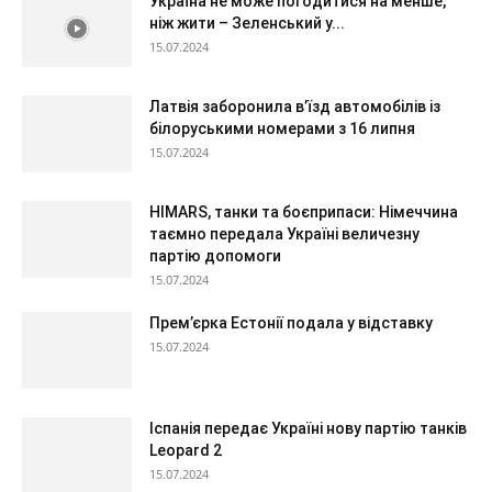
Україна не може погодитися на менше,
ніж жити – Зеленський у...
15.07.2024
Латвія заборонила в’їзд автомобілів із
білоруськими номерами з 16 липня
15.07.2024
HIMARS, танки та боєприпаси: Німеччина
таємно передала Україні величезну
партію допомоги
15.07.2024
Прем’єрка Естонії подала у відставку
15.07.2024
Іспанія передає Україні нову партію танків
Leopard 2
15.07.2024