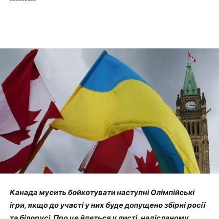
Канада мусить бойкотувати наступні Олімпійські
ігри, якщо до участі у них буде допущено збірні росії
та білорусі. Про це йдеться у листі, надісланому