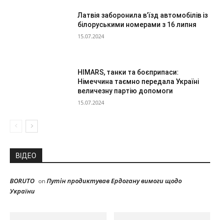
Латвія заборонила в’їзд автомобілів із
білоруськими номерами з 16 липня
15.07.2024
HIMARS, танки та боєприпаси:
Німеччина таємно передала Україні
величезну партію допомоги
15.07.2024
ВІДЕО
BORUTO
Путін продиктував Ердогану вимоги щодо
on
України