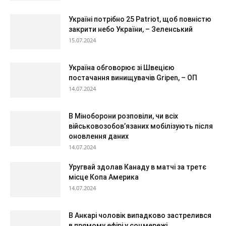
Україні потрібно 25 Patriot, щоб повністю
закрити небо України, – Зеленський
15.07.2024
Україна обговорює зі Швецією
постачання винищувачів Gripen, – ОП
14.07.2024
В Міноборони розповіли, чи всіх
військовозобов’язаних мобілізують після
оновлення даних
14.07.2024
Уругвай здолав Канаду в матчі за третє
місце Копа Америка
14.07.2024
В Анкарі чоловік випадково застрелився
в прямому ефірі у соцмережі