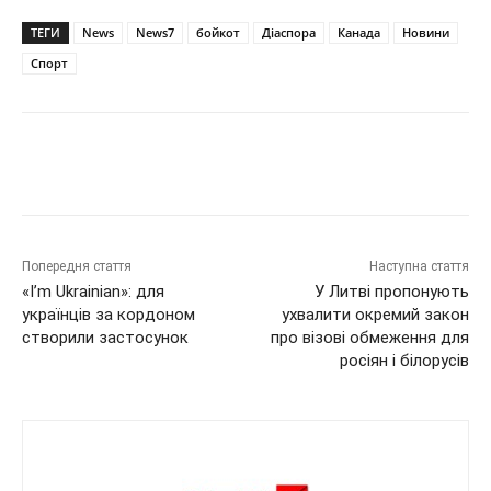
ТЕГИ
News
News7
бойкот
Діаспора
Канада
Новини
Спорт
Попередня стаття
Наступна стаття
«I’m Ukrainian»: для
У Литві пропонують
українців за кордоном
ухвалити окремий закон
створили застосунок
про візові обмеження для
росіян і білорусів