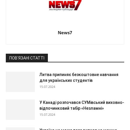
News7
ПОВ'ЯЗАНІ СТАТТІ
Литва припиняє безкоштовне навчання
для українських студентів
15.07.2024
У Канаді розпочався СУМівський виховно-
відпочинковий табір «Незламні»
15.07.2024