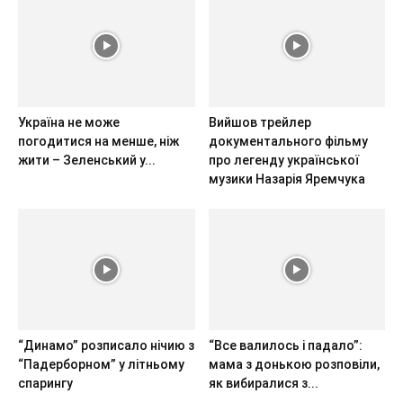
Україна не може
Вийшов трейлер
погодитися на менше, ніж
документального фільму
жити – Зеленський у...
про легенду української
музики Назарія Яремчука
“Динамо” розписало нічию з
“Все валилось і падало”:
“Падерборном” у літньому
мама з донькою розповіли,
спарингу
як вибиралися з...