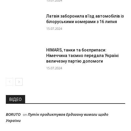
15.07.2024
Латвія заборонила в’їзд автомобілів із
білоруськими номерами з 16 липня
15.07.2024
HIMARS, танки та боєприпаси:
Німеччина таємно передала Україні
величезну партію допомоги
15.07.2024
ВІДЕО
BORUTO
Путін продиктував Ердогану вимоги щодо
on
України