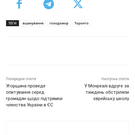
ТЕГИ
вшанування
голодомор
Торонто
Попередня стаття
Наступна стаття
Угорщина проведе
У Монреалі вдруге за
опитування серед
тиждень обстріляли
громадян щодо підтримки
єврейську школу
членства України в ЄС