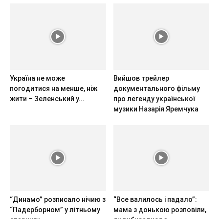
Україна не може
Вийшов трейлер
погодитися на менше, ніж
документального фільму
жити – Зеленський у...
про легенду української
музики Назарія Яремчука
“Динамо” розписало нічию з
“Все валилось і падало”:
“Падерборном” у літньому
мама з донькою розповіли,