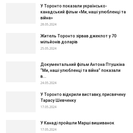
У Торонто показали українсько-
канадський фільм «Ми, наші улюбленці та
війна»
28.05.2024
Житель Торонто зірвав джекпот у 70
мільйонів доларів
25.05.2024
Документальний фільм Антона Птушкіна
“Ми, наші улюбленці та війна” показали
в...
24.05.2024
У Торонто відкрили виставку, присвячену
Тарасу Шевченку
17.05.2024
У Канаді пройшли Марші вишиванок
17.05.2024