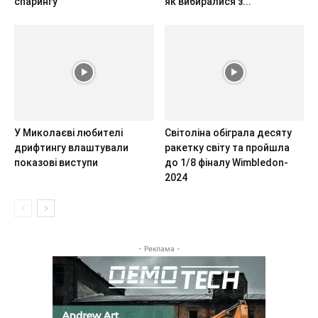
спарингу
як вибиралися з...
У Миколаєві любителі
Світоліна обіграла десяту
дрифтингу влаштували
ракетку світу та пройшла
показові виступи
до 1/8 фіналу Wimbledon-
2024
- Реклама -