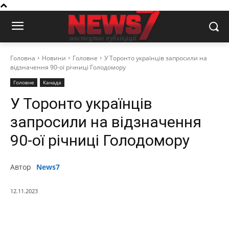
Головна
Новини
Головне
У Торонто українців запросили на
відзначення 90-ої річниці Голодомору
Головне
Канада
У Торонто українців
запросили на відзначення
90-ої річниці Голодомору
Автор
News7
12.11.2023