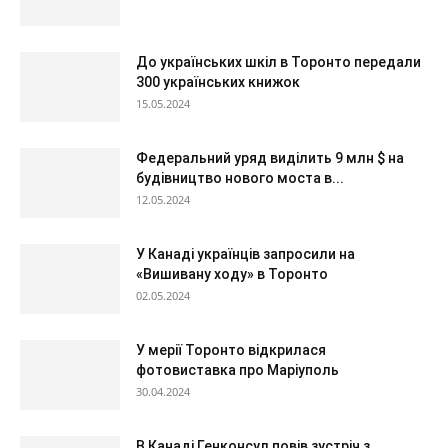
До українських шкіл в Торонто передали
300 українських книжок
15.05.2024
Федеральний уряд виділить 9 млн $ на
будівництво нового моста в...
12.05.2024
У Канаді українців запросили на
«Вишивану ходу» в Торонто
02.05.2024
У мерії Торонто відкрилася
фотовиставка про Маріуполь
30.04.2024
В Канаді Генконсул повів зустріч з