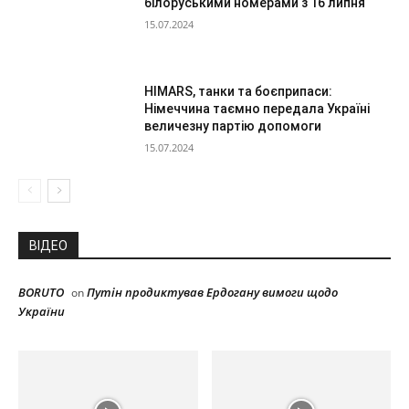
білоруськими номерами з 16 липня
15.07.2024
HIMARS, танки та боєприпаси:
Німеччина таємно передала Україні
величезну партію допомоги
15.07.2024
ВІДЕО
BORUTO
Путін продиктував Ердогану вимоги щодо
on
України