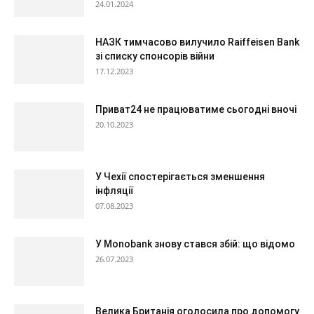
24.01.2024
НАЗК тимчасово вилучило Raiffeisen Bank
зі списку спонсорів війни
17.12.2023
Приват24 не працюватиме сьогодні вночі
20.10.2023
У Чехії спостерігається зменшення
інфляції
07.08.2023
У Monobank знову стався збій: що відомо
26.07.2023
Велика Британія оголосила про допомогу