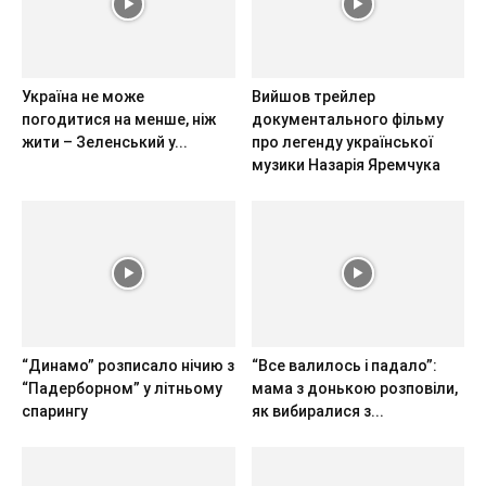
Україна не може
Вийшов трейлер
погодитися на менше, ніж
документального фільму
жити – Зеленський у...
про легенду української
музики Назарія Яремчука
“Динамо” розписало нічию з
“Все валилось і падало”:
“Падерборном” у літньому
мама з донькою розповіли,
спарингу
як вибиралися з...