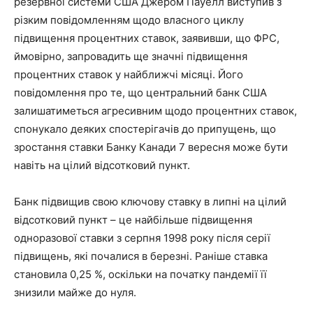
резервної системи США Джером Пауелл виступив з
різким повідомленням щодо власного циклу
підвищення процентних ставок, заявивши, що ФРС,
ймовірно, запровадить ще значні підвищення
процентних ставок у найближчі місяці. Його
повідомлення про те, що центральний банк США
залишатиметься агресивним щодо процентних ставок,
спонукало деяких спостерігачів до припущень, що
зростання ставки Банку Канади 7 вересня може бути
навіть на цілий відсотковий пункт.
Банк підвищив свою ключову ставку в липні на цілий
відсотковий пункт – це найбільше підвищення
одноразової ставки з серпня 1998 року після серії
підвищень, які почалися в березні. Раніше ставка
становила 0,25 %, оскільки на початку пандемії її
знизили майже до нуля.