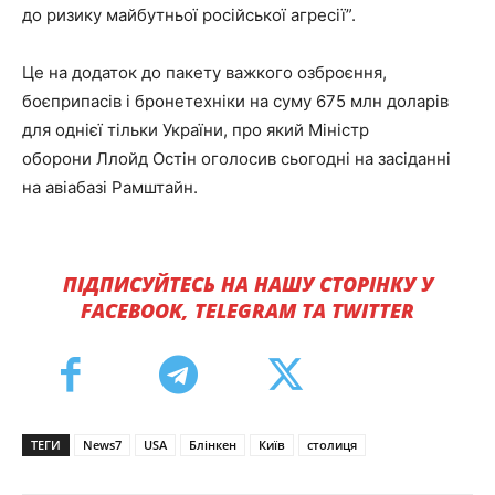
до ризику майбутньої російської агресії”.
Це на додаток до пакету важкого озброєння,
боєприпасів і бронетехніки на суму 675 млн доларів
для однієї тільки України, про який Міністр
оборони Ллойд Остін оголосив сьогодні на засіданні
на авіабазі Рамштайн.
ПІДПИСУЙТЕСЬ НА НАШУ СТОРІНКУ У
FACEBOOK, TELEGRAM ТА TWITTER
ТЕГИ
News7
USA
Блінкен
Київ
столиця