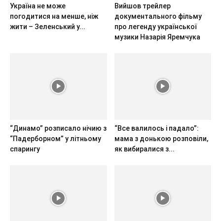
Україна не може
Вийшов трейлер
погодитися на менше, ніж
документального фільму
жити – Зеленський у...
про легенду української
музики Назарія Яремчука
“Динамо” розписало нічию з
“Все валилось і падало”:
“Падерборном” у літньому
мама з донькою розповіли,
спарингу
як вибиралися з...