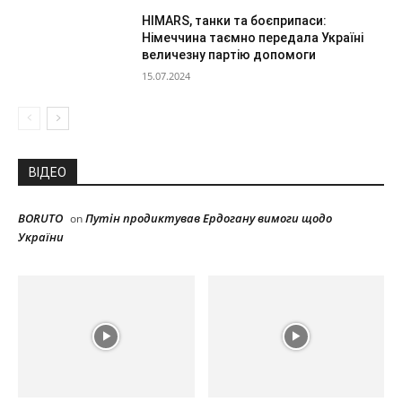
HIMARS, танки та боєприпаси:
Німеччина таємно передала Україні
величезну партію допомоги
15.07.2024
ВІДЕО
BORUTO
Путін продиктував Ердогану вимоги щодо
on
України