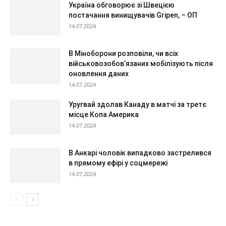
Україна обговорює зі Швецією
постачання винищувачів Gripen, – ОП
14.07.2024
В Міноборони розповіли, чи всіх
військовозобов’язаних мобілізують після
оновлення даних
14.07.2024
Уругвай здолав Канаду в матчі за третє
місце Копа Америка
14.07.2024
В Анкарі чоловік випадково застрелився
в прямому ефірі у соцмережі
14.07.2024