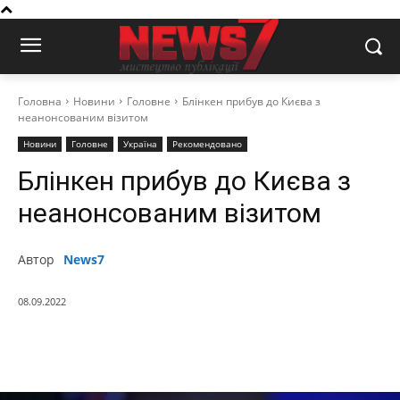
Головна
Новини
Головне
Блінкен прибув до Києва з
неанонсованим візитом
Новини
Головне
Україна
Рекомендовано
Блінкен прибув до Києва з
неанонсованим візитом
Автор
News7
08.09.2022