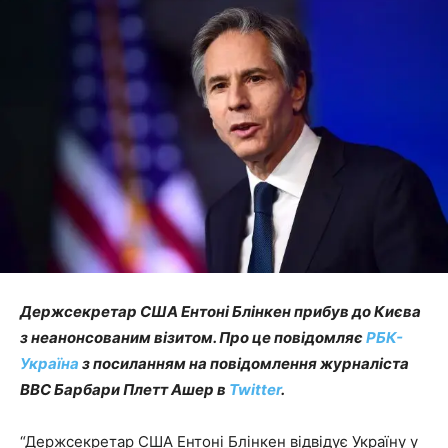
Держсекретар США Ентоні Блінкен прибув до Києва
з неанонсованим візитом.
Про це повідомляє
РБК-
Україна
з посиланням на повідомлення журналіста
BBC Барбари Плетт Ашер в
Twitter
.
“Держсекретар США Ентоні Блінкен відвідує Україну у