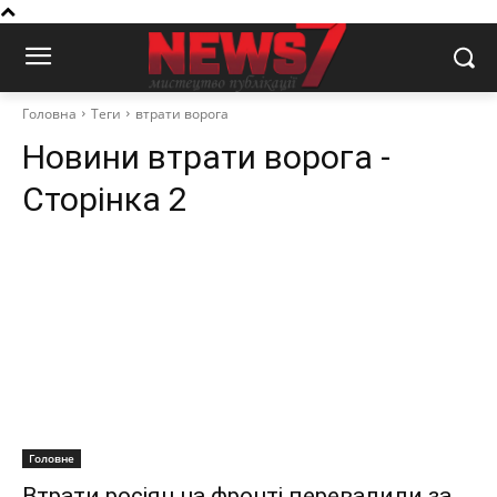
Головна
Теги
втрати ворога
Новини
втрати ворога
-
Сторінка 2
Головне
Втрати росіян на фронті перевалили за