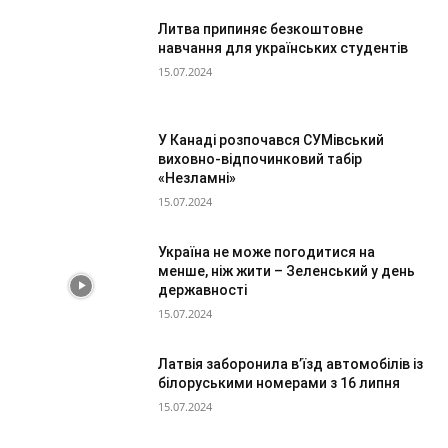
Литва припиняє безкоштовне
навчання для українських студентів
15.07.2024
У Канаді розпочався СУМівський
виховно-відпочинковий табір
«Незламні»
15.07.2024
Україна не може погодитися на
менше, ніж жити – Зеленський у день
державності
15.07.2024
Латвія заборонила в’їзд автомобілів із
білоруськими номерами з 16 липня
15.07.2024