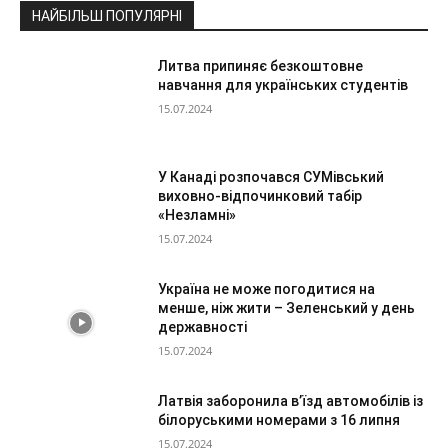
НАЙБІЛЬШ ПОПУЛЯРНІ
Литва припиняє безкоштовне
навчання для українських студентів
15.07.2024
У Канаді розпочався СУМівський
виховно-відпочинковий табір
«Незламні»
15.07.2024
Україна не може погодитися на
менше, ніж жити – Зеленський у день
державності
15.07.2024
Латвія заборонила в’їзд автомобілів із
білоруськими номерами з 16 липня
15.07.2024