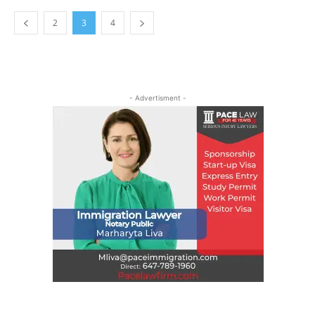
2
3
4
- Advertisment -