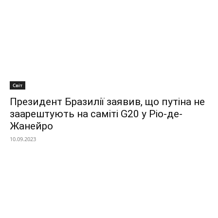
Світ
Президент Бразилії заявив, що путіна не
заарештують на саміті G20 у Ріо-де-
Жанейро
10.09.2023