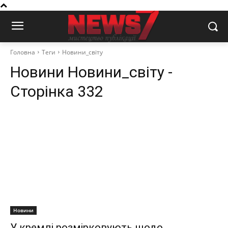
Головна
Теги
Новини_світу
Новини
Новини_світу
-
Сторінка 332
Новини
У кремлі розмірковують щодо