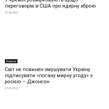
переговорів зі США про ядерну зброю
07.06.2022
Новини
Світ не повинен змушувати Україну
підписувати «погану мирну угоду» з
росією – Джонсон
07.06.2022