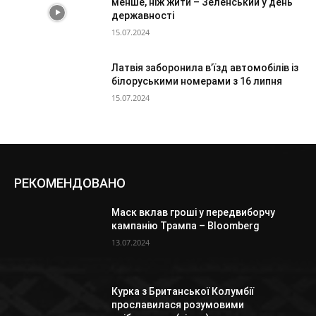
менше, ніж жити – Зеленський у день
державності
15.07.2024
Латвія заборонила в’їзд автомобілів із
білоруськими номерами з 16 липня
15.07.2024
РЕКОМЕНДОВАНО
Маск вклав гроші у передвиборчу
кампанію Трампа – Bloomberg
13.07.2024
Курка з Британської Колумбії
прославилася розумовими