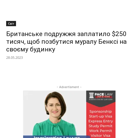
Світ
Британське подружжя заплатило $250
тисяч, щоб позбутися муралу Бенксі на
своєму будинку
28.05.2023
- Advertisment -