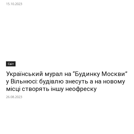
15.10.2023
Світ
Український мурал на “Будинку Москви”
у Вільнюсі: будівлю знесуть а на новому
місці створять іншу неофреску
26.08.2023