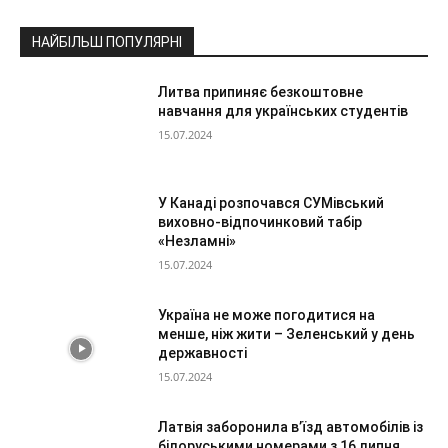
НАЙБІЛЬШ ПОПУЛЯРНІ
Литва припиняє безкоштовне
навчання для українських студентів
15.07.2024
У Канаді розпочався СУМівський
виховно-відпочинковий табір
«Незламні»
15.07.2024
Україна не може погодитися на
менше, ніж жити – Зеленський у день
державності
15.07.2024
Латвія заборонила в’їзд автомобілів із
білоруськими номерами з 16 липня