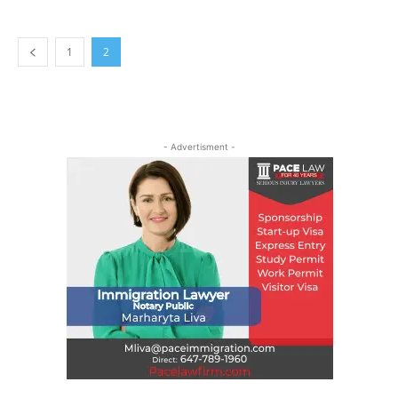
1
2
- Advertisment -