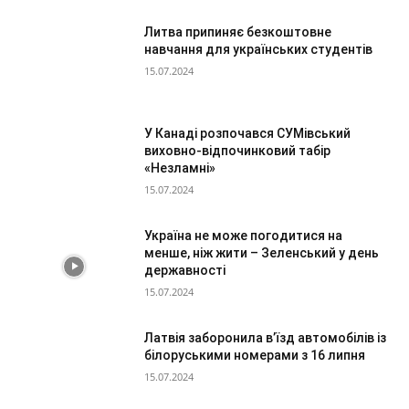
Литва припиняє безкоштовне
навчання для українських студентів
15.07.2024
У Канаді розпочався СУМівський
виховно-відпочинковий табір
«Незламні»
15.07.2024
Україна не може погодитися на
менше, ніж жити – Зеленський у день
державності
15.07.2024
Латвія заборонила в’їзд автомобілів із
білоруськими номерами з 16 липня
15.07.2024