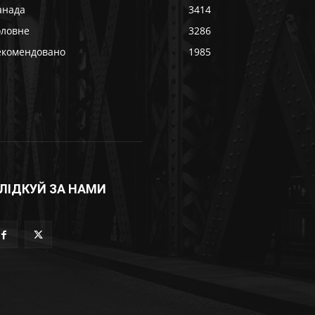
анада
3414
оловне
3286
екомендовано
1985
ЛІДКУЙ ЗА НАМИ