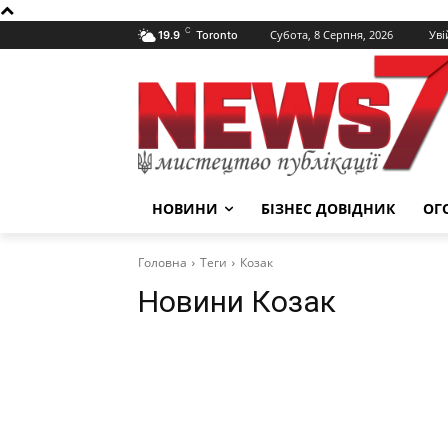
C
Субота, 8 Серпня, 2026
Уві
19.9
Toronto
НОВИНИ
БІЗНЕС ДОВІДНИК
ОГ
Головна
Теги
Козак
Новини
Козак