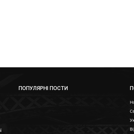
ПОПУЛЯРНІ ПОСТИ
П
Н
Св
У
В
ї