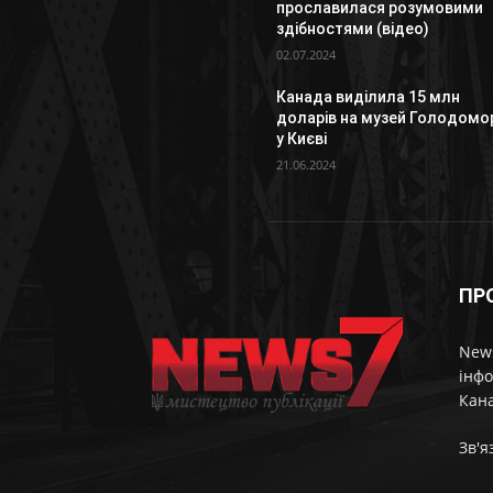
прославилася розумовими
здібностями (відео)
02.07.2024
Канада виділила 15 млн
доларів на музей Голодомо
у Києві
21.06.2024
ПР
News
інфо
Кана
Зв'я