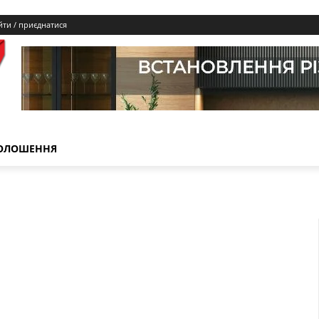
йти / приєднатися
ОЛОШЕННЯ