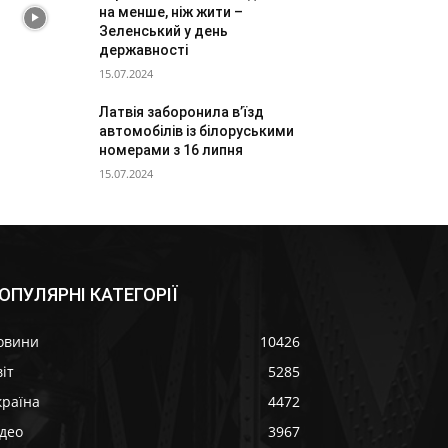
на менше, ніж жити –
Зеленський у день
державності
15.07.2024
Латвія заборонила в’їзд
автомобілів із білоруськими
номерами з 16 липня
15.07.2024
ОПУЛЯРНІ КАТЕГОРІЇ
овини
10426
іт
5285
країна
4472
ідео
3967