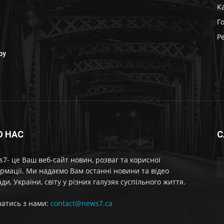
К
Г
Р
ру
О НАС
С
7- це Ваш веб-сайт новин, розваг та корисної
рмації. Ми надаємо Вам останні новини та відео
ди, України, світу у різних галузях суспільного життя.
затись з нами:
contact@news7.ca