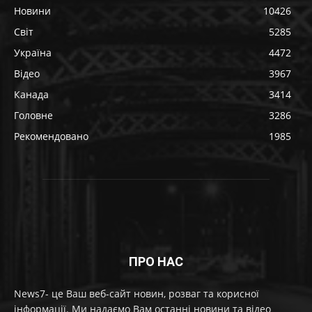
Новини
10426
Світ
5285
Україна
4472
Відео
3967
Канада
3414
Головне
3286
Рекомендовано
1985
ПРО НАС
News7- це Ваш веб-сайт новин, розваг та корисної
інформації. Ми надаємо Вам останні новини та відео