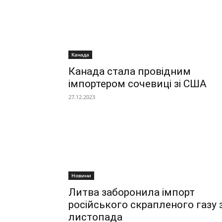
Канада
Канада стала провідним
імпортером сочевиці зі США
27.12.2023
Новини
Литва заборонила імпорт
російського скрапленого газу 
листопада