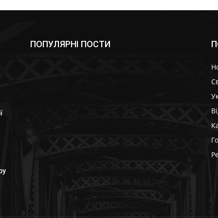
ПОПУЛЯРНІ ПОСТИ
П
Н
Св
У
В
ї
К
Г
Р
ру