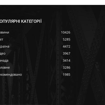
ОПУЛЯРНІ КАТЕГОРІЇ
овини
10426
іт
5285
країна
4472
ідео
3967
анада
3414
оловне
3286
екомендовано
1985