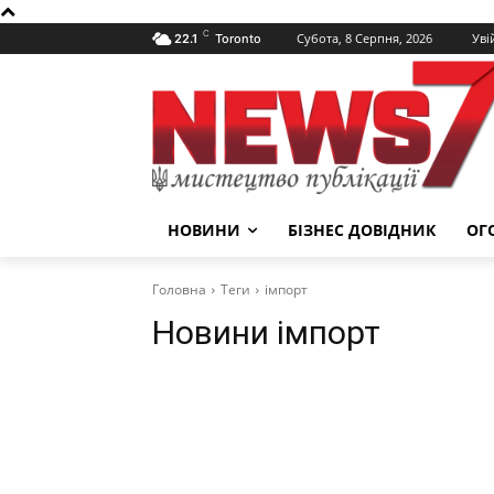
C
Субота, 8 Серпня, 2026
Уві
22.1
Toronto
НОВИНИ
БІЗНЕС ДОВІДНИК
ОГ
Головна
Теги
імпорт
Новини
імпорт