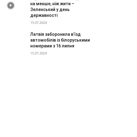
на менше, ніж жити –
Зеленський у день
державності
15.07.2024
Латвія заборонила в’їзд
автомобілів із білоруськими
номерами з 16 липня
15.07.2024