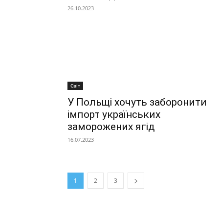
26.10.2023
Світ
У Польщі хочуть заборонити
імпорт українських
заморожених ягід
16.07.2023
1
2
3