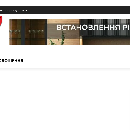
йти / приєднатися
ОЛОШЕННЯ