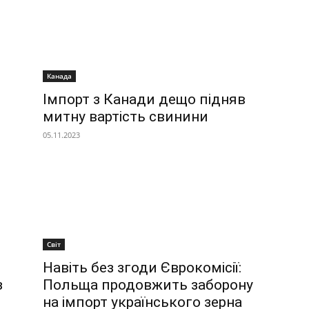
Канада
Імпорт з Канади дещо підняв
митну вартість свинини
05.11.2023
Світ
Навіть без згоди Єврокомісії:
з
Польща продовжить заборону
на імпорт українського зерна