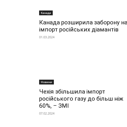
Канада
Канада розширила заборону н
імпорт російських діамантів
01.03.2024
Новини
Чехія збільшила імпорт
російського газу до більш ніж
60%, – ЗМІ
07.02.2024