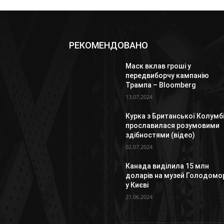
РЕКОМЕНДОВАНО
Маск вклав гроші у
передвиборчу кампанію
Трампа – Bloomberg
13.07.2024
Курка з Британської Колумбі
прославилася розумовими
здібностями (відео)
02.07.2024
Канада виділила 15 млн
доларів на музей Голодомо
у Києві
21.06.2024