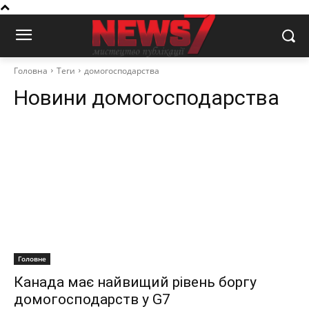
Головна
Теги
домогосподарства
Новини
домогосподарства
Головне
Канада має найвищий рівень боргу
домогосподарств у G7