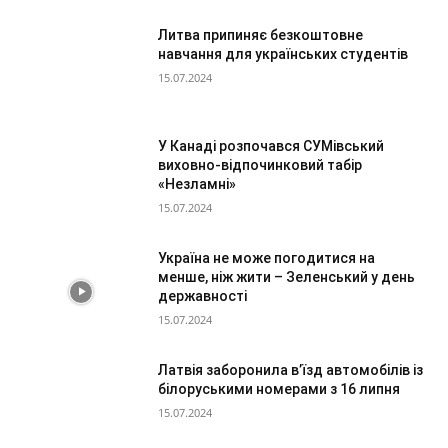
Литва припиняє безкоштовне
навчання для українських студентів
15.07.2024
У Канаді розпочався СУМівський
виховно-відпочинковий табір
«Незламні»
15.07.2024
Україна не може погодитися на
менше, ніж жити – Зеленський у день
державності
15.07.2024
Латвія заборонила в’їзд автомобілів із
білоруськими номерами з 16 липня
15.07.2024