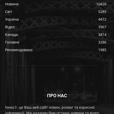
Новини
10426
Світ
5285
Україна
4472
Відео
3967
Канада
3414
Головне
3286
Рекомендовано
1985
ПРО НАС
News7- це Ваш веб-сайт новин, розваг та корисної
інформації. Ми надаємо Вам останні новини та відео